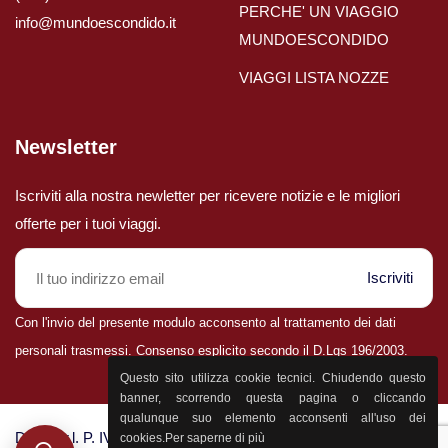
PERCHE' UN VIAGGIO
info@mundoescondido.it
MUNDOESCONDIDO
VIAGGI LISTA NOZZE
Newsletter
Iscriviti alla nostra newletter per ricevere notizie e le migliori
offerte per i tuoi viaggi.
Iscriviti
Con l'invio del presente modulo acconsento al trattamento dei dati
personali trasmessi. Consenso esplicito secondo il D.Lgs 196/2003.
Parla con il nostro staff
Questo sito utilizza cookie tecnici. Chiudendo questo
0432 25400
banner, scorrendo questa pagina o cliccando
qualunque suo elemento acconsenti all'uso dei
D&P S.r.l. P. IVA 02398830303 - CCIA Udine n. 25774 - Aut.
cookies.
Per saperne di più