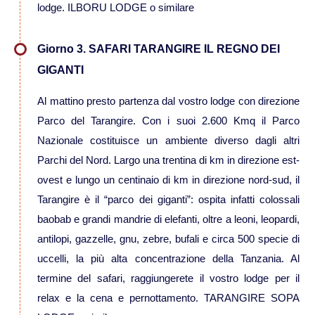
lodge. ILBORU LODGE o similare
Viaggi in Madagascar
Giorno 3. SAFARI TARANGIRE IL REGNO DEI
Viaggi in Namibia
GIGANTI
Viaggi in Sudafrica
Al mattino presto partenza dal vostro lodge con direzione
Parco del Tarangire. Con i suoi 2.600 Kmq il Parco
Nazionale costituisce un ambiente diverso dagli altri
Viaggi in Tanzania
Parchi del Nord. Largo una trentina di km in direzione est-
ovest e lungo un centinaio di km in direzione nord-sud, il
Asia
Tarangire è il “parco dei giganti”: ospita infatti colossali
baobab e grandi mandrie di elefanti, oltre a leoni, leopardi,
Viaggi in Corea del Sud
antilopi, gazzelle, gnu, zebre, bufali e circa 500 specie di
uccelli, la più alta concentrazione della Tanzania. Al
Viaggi in Filippine
termine del safari, raggiungerete il vostro lodge per il
relax e la cena e pernottamento. TARANGIRE SOPA
Viaggi in Indonesia