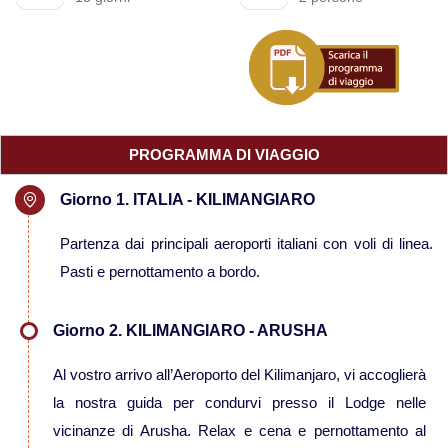
Viaggi in Mauritania
Viaggi in Mauritius
Viaggi in Mozambico e Kruger
PROGRAMMA DI VIAGGIO
Viaggi in Senegal
Giorno 1. ITALIA - KILIMANGIARO
Partenza dai principali aeroporti italiani con voli di linea.
Viaggi in Uganda
Pasti e pernottamento a bordo.
Viaggi in Zanzibar
Giorno 2. KILIMANGIARO - ARUSHA
Viaggi in Botswana
Al vostro arrivo all’Aeroporto del Kilimanjaro, vi accoglierà
la nostra guida per condurvi presso il Lodge nelle
Viaggi in Kenya
vicinanze di Arusha. Relax e cena e pernottamento al