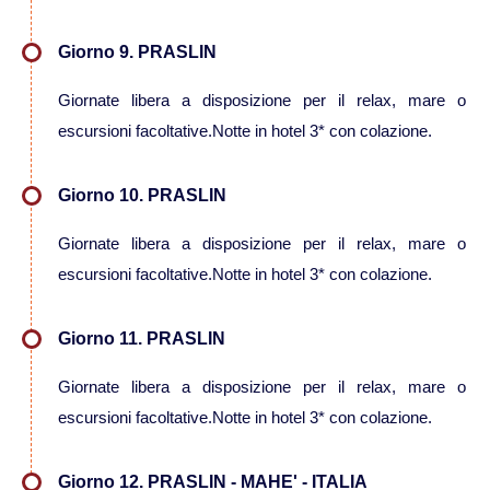
Viaggi in Australia
Giorno 9. PRASLIN
Giornate libera a disposizione per il relax, mare o
Viaggi in Fiji
escursioni facoltative.Notte in hotel 3* con colazione.
Viaggi in Nuova Caledonia
Giorno 10. PRASLIN
Viaggi in Polinesia
Giornate libera a disposizione per il relax, mare o
escursioni facoltative.Notte in hotel 3* con colazione.
Sud America
Giorno 11. PRASLIN
Viaggi in Aruba
Giornate libera a disposizione per il relax, mare o
escursioni facoltative.Notte in hotel 3* con colazione.
Viaggi in Argentina e Patagonia
Giorno 12. PRASLIN - MAHE' - ITALIA
Viaggi in Bolivia