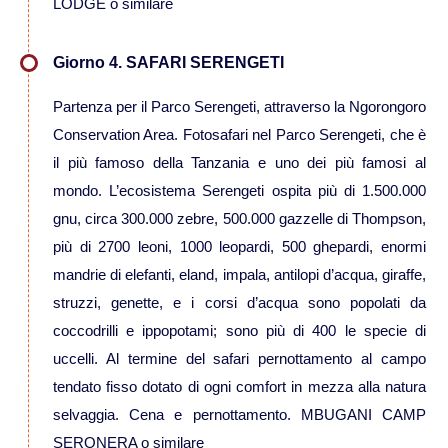
LODGE o similare
Viaggi in Kazakistan
Giorno 4. SAFARI SERENGETI
Viaggi in Kirghizistan
Partenza per il Parco Serengeti, attraverso la Ngorongoro
Conservation Area. Fotosafari nel Parco Serengeti, che è
Viaggi in Maldive
il più famoso della Tanzania e uno dei più famosi al
mondo. L’ecosistema Serengeti ospita più di 1.500.000
Viaggi in Malesia
gnu, circa 300.000 zebre, 500.000 gazzelle di Thompson,
più di 2700 leoni, 1000 leopardi, 500 ghepardi, enormi
Viaggi in Mongolia
mandrie di elefanti, eland, impala, antilopi d’acqua, giraffe,
struzzi, genette, e i corsi d’acqua sono popolati da
Viaggi in Nepal Tibet Bhutan
coccodrilli e ippopotami; sono più di 400 le specie di
uccelli. Al termine del safari pernottamento al campo
Viaggi in Sri Lanka
tendato fisso dotato di ogni comfort in mezza alla natura
selvaggia. Cena e pernottamento. MBUGANI CAMP
Viaggi in Tajikistan
SERONERA o similare