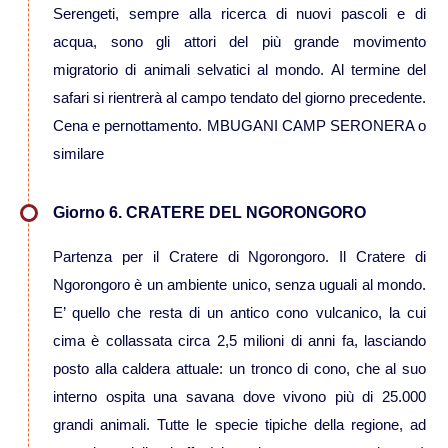
Serengeti, sempre alla ricerca di nuovi pascoli e di
acqua, sono gli attori del più grande movimento
Viaggi in Vietnam
migratorio di animali selvatici al mondo. Al termine del
safari si rientrerà al campo tendato del giorno precedente.
Caucaso
Cena e pernottamento. MBUGANI CAMP SERONERA o
similare
Viaggi in Armenia e Georgia
Giorno 6. CRATERE DEL NGORONGORO
Centro America
Partenza per il Cratere di Ngorongoro. Il Cratere di
Viaggi in Costa Rica
Ngorongoro è un ambiente unico, senza uguali al mondo.
E’ quello che resta di un antico cono vulcanico, la cui
Viaggi in Cuba
cima è collassata circa 2,5 milioni di anni fa, lasciando
posto alla caldera attuale: un tronco di cono, che al suo
Viaggi in Guatemala
interno ospita una savana dove vivono più di 25.000
grandi animali. Tutte le specie tipiche della regione, ad