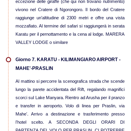
Viaggi in Messico
eccezione delle giraffe (che qui non trovano nutrimento)
vivono nel Cratere di Ngorongoro. Il bordo del Cratere
raggiunge un’altitudine di 2300 metri e offre una vista
Viaggi in Nicaragua
mozzafiato. Al termine del safari si raggiungerà in serata
Karatu per il pernottamento e la cena al lodge. MARERA
Europa
VALLEY LODGE o similare
Viaggi in Isole Azzorre Portogallo
Giorno 7. KARATU - KILIMANGIARO AIRPORT -
Viaggi in Islanda
MAHE'-PRASLIN
Al mattino si percorre la scenografica strada che scende
lungo la parete accidentata del Rift, regalando magnifici
Viaggi in Norvegia Lapponia e nord
scorci sul Lake Manyara. Rientro ad Arusha per il pranzo
Europa
e transfer in aeroporto. Volo di linea per Praslin, via
Medio Oriente
Mahe'. Arrivo a destinazione e trasferimento presso
l'hotel scelto. A SECONDA DEGLI ORARI DI
Viaggi in Arabia Saudita
PARTENZA DEL VOLO PER PRASLIN, CI POTREBBE