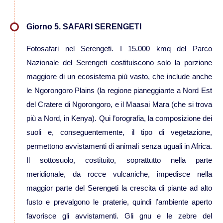
Viaggi in Thailandia
Giorno 5. SAFARI SERENGETI
Fotosafari nel Serengeti. I 15.000 kmq del Parco
Viaggi in Cambogia
Nazionale del Serengeti costituiscono solo la porzione
maggiore di un ecosistema più vasto, che include anche
Viaggi in Cina
le Ngorongoro Plains (la regione pianeggiante a Nord Est
del Cratere di Ngorongoro, e il Maasai Mara (che si trova
Viaggi in Giappone
più a Nord, in Kenya). Qui l’orografia, la composizione dei
suoli e, conseguentemente, il tipo di vegetazione,
Viaggi in India
permettono avvistamenti di animali senza uguali in Africa.
Il sottosuolo, costituito, soprattutto nella parte
Viaggi in Laos
meridionale, da rocce vulcaniche, impedisce nella
maggior parte del Serengeti la crescita di piante ad alto
Viaggi in Turchia
fusto e prevalgono le praterie, quindi l’ambiente aperto
favorisce gli avvistamenti. Gli gnu e le zebre del
Viaggi in Uzbekistan