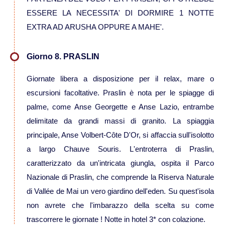
ESSERE LA NECESSITA' DI DORMIRE 1 NOTTE
Viaggi in Oman
EXTRA AD ARUSHA OPPURE A MAHE'.
Nord America
Giorno 8. PRASLIN
Viaggi in Alaska
Giornate libera a disposizione per il relax, mare o
escursioni facoltative. Praslin è nota per le spiagge di
Viaggi in Canada
palme, come Anse Georgette e Anse Lazio, entrambe
delimitate da grandi massi di granito. La spiaggia
Viaggi in USA
principale, Anse Volbert-Côte D'Or, si affaccia sull'isolotto
a largo Chauve Souris. L'entroterra di Praslin,
Oceania
caratterizzato da un'intricata giungla, ospita il Parco
Nazionale di Praslin, che comprende la Riserva Naturale
Viaggi in Isole Cook
di Vallée de Mai un vero giardino dell'eden. Su quest'isola
non avrete che l'imbarazzo della scelta su come
Viaggi in Nuova Zelanda
trascorrere le giornate ! Notte in hotel 3* con colazione.