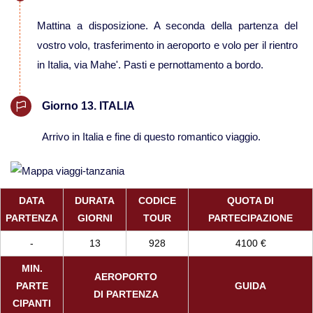
Mattina a disposizione. A seconda della partenza del
Viaggi in Brasile
vostro volo, trasferimento in aeroporto e volo per il rientro
in Italia, via Mahe'. Pasti e pernottamento a bordo.
Viaggi in Cile
Giorno 13. ITALIA
Viaggi in Colombia
Arrivo in Italia e fine di questo romantico viaggio.
Viaggi in Ecuador Galapagos
Viaggi in Peru'
DATA
DURATA
CODICE
QUOTA DI
PARTENZA
GIORNI
TOUR
PARTECIPAZIONE
-
13
928
4100 €
MIN.
AEROPORTO
PARTE
GUIDA
DI PARTENZA
CIPANTI