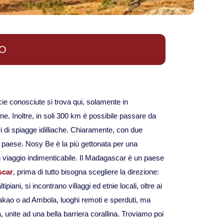
Viaggi in Mauritania
Viaggi in Mauritius
TO
Viaggi in Mozambico e Kruger
Viaggi in Senegal
ecie conosciute si trova qui, solamente in
e. Inoltre, in soli 300 km è possibile passare da
Viaggi in Uganda
ri di spiagge idilliache. Chiaramente, con due
l paese. Nosy Be è la più gettonata per una
Viaggi in Zanzibar
n viaggio indimenticabile. Il Madagascar è un paese
scar
, prima di tutto bisogna scegliere la direzione:
Viaggi in Botswana
ani, si incontrano villaggi ed etnie locali, oltre ai
 Anakao o ad Ambola, luoghi remoti e sperduti, ma
Viaggi in Kenya
 unite ad una bella barriera corallina. Troviamo poi