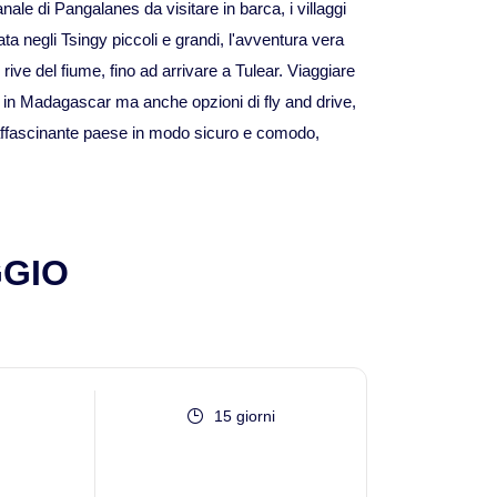
ale di Pangalanes da visitare in barca, i villaggi
Viaggi in Madagascar
ta negli Tsingy piccoli e grandi, l'avventura vera
ve del fiume, fino ad arrivare a Tulear. Viaggiare
Viaggi in Namibia
 in Madagascar ma anche opzioni di fly and drive,
to affascinante paese in modo sicuro e comodo,
Viaggi in Sudafrica
Viaggi in Tanzania
GGIO
Asia
Viaggi in Corea del Sud
Viaggi in Filippine
15 giorni
Viaggi in Indonesia