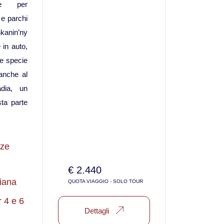
ere per
 e parchi
Viaggi in Vietnam
nkanin’ny
 in auto,
Caucaso
le specie
 anche al
Viaggi in Armenia e Georgia
dia, un
sta parte
Centro America
Viaggi in Costa Rica
nze
€ 2.440
Viaggi in Cuba
liana
QUOTA VIAGGIO - SOLO TOUR
Viaggi in Guatemala
 4 e 6
Dettagli