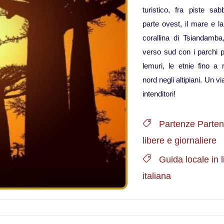
turistico, fra piste sab
parte ovest, il mare e la
corallina di Tsiandamba
verso sud con i parchi più
lemuri, le etnie fino a r
nord negli altipiani. Un v
intenditori!
Partenze Parte
libere e giornaliere
Guida locale in 
italiana