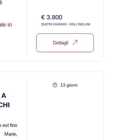
i
Viaggi in Thailandia
€ 3.800
le in
QUOTA VIAGGIO - VOLI INCLUSI
Viaggi in Cambogia
Dettagli
Viaggi in Cina
Viaggi in Giappone
13 giorni
Viaggi in India
 A
Viaggi in Laos
CHI
Viaggi in Turchia
 est fino
 Marie,
Viaggi in Uzbekistan