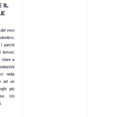
 IL
Viaggi in Kazakistan
LE
Viaggi in Kirghizistan
 del vero
entico.
Viaggi in Maldive
i parchi
i lemuri,
Viaggi in Malesia
er stare a
polazioni
Viaggi in Mongolia
ci nella
re ad un
Viaggi in Nepal Tibet Bhutan
oghi più
ese. Un
Viaggi in Sri Lanka
i.
Viaggi in Tajikistan