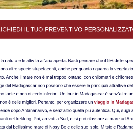
ICHIEDI IL TUO PREVENTIVO PERSONALIZZA
 natura e le attività all'aria aperta. Basti pensare che il 5% delle sp
no altre specie stupefacenti, anche per quanto riguarda la vegetazion
serto. Anche il mare non è mai troppo lontano, con chilometri e chilomet
gge del Madagascar non possono che essere le principali attrattive de
 tante e non di certo inferiori. Un tour in Madagascar è senz'altro u
non è delle migliori. Pertanto, per organizzare un
viaggio in Madaga
 dopo Antananarivo, è senz'altro quella più autentica. Qui, sugli altipi
 amanti del trekking. Poi, arrivati a Sud, ci si può rilassare al mare ad
zata dal bellissimo mare di Nosy Be e delle sue isole, Mitsio e Radama,