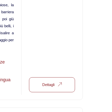
Viaggi in Oman
biose, la
 barriera
Nord America
, poi giù
 belli, i
Viaggi in Alaska
isalire a
iaggio per
Viaggi in Canada
Viaggi in USA
nze
Oceania
lingua
Dettagli
Viaggi in Isole Cook
Viaggi in Nuova Zelanda