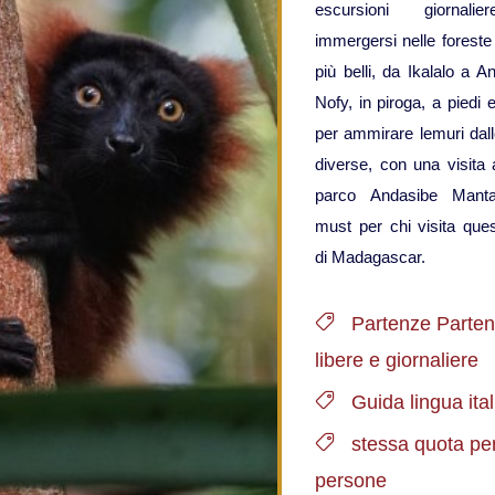
escursioni giornali
immergersi nelle foreste
più belli, da Ikalalo a A
Nofy, in piroga, a piedi e
per ammirare lemuri dal
diverse, con una visita
parco Andasibe Manta
must per chi visita que
di Madagascar.
Partenze Parte
libere e giornaliere
Guida lingua ita
stessa quota per
persone