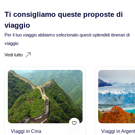
Viaggi in Kazakistan
Ti consigliamo queste proposte di
Corea del Sud
viaggio
Viaggi in Kirghizistan
Costa Rica
Per il tuo viaggio abbiamo selezionato questi splendidi itinerari di
viaggio
Viaggi in Maldive
Cuba
Vedi tutto
Viaggi in Malesia
Ecuador Galapagos
Viaggi in Mongolia
Egitto
Viaggi in Nepal Tibet Bhutan
Fiji
Viaggi in Sri Lanka
Filippine
Viaggi in Cina
Viaggi in Argen
Viaggi in Tajikistan