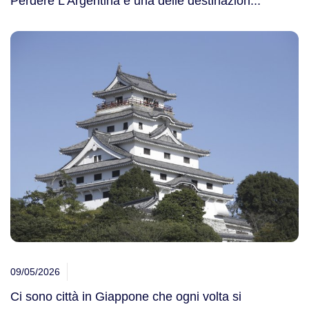
Perdere L'Argentina è una delle destinazion...
Viaggi in Brasile
Uzbekistan
Viaggi in Cile
Vietnam
Viaggi in Colombia
Zanzibar
Viaggi in Ecuador Galapagos
Viaggi in Peru'
09/05/2026
Ci sono città in Giappone che ogni volta si