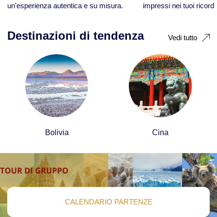
Bolivia
un'esperienza autentica e su misura.
impressi nei tuoi ricordi
Viaggi in Madagascar
Viaggi abbinati
Destinazioni di tendenza
Botswana
Vedi tutto
Viaggi in Namibia
Viaggi safari
Brasile
Viaggi in Sudafrica
Viaggi avventura nuove tendenze
Cambogia
Viaggi in Tanzania
Canada
Asia
Bolivia
Cina
Cile
Viaggi in Corea del Sud
Cina
Viaggi in Filippine
CALENDARIO PARTENZE
Viaggi in Indonesia
Colombia