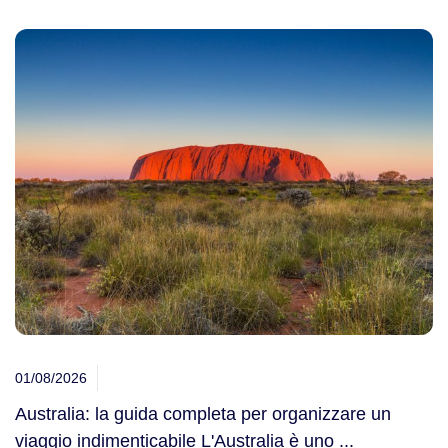
Viaggi in Oman
Norvegia Lapponia e nord Europa
Nord America
Nuova Caledonia
Viaggi in Alaska
Nuova Zelanda
Viaggi in Canada
Oman
Viaggi in USA
Peru'
Oceania
Polinesia
01/08/2026
Viaggi in Isole Cook
Senegal
Australia: la guida completa per organizzare un
Viaggi in Nuova Zelanda
viaggio indimenticabile L'Australia è uno ...