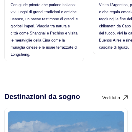
Giappone
Con giude private che parlano italiano:
Visita l'Argentina,
vivi luoghi di grandi tradizioni e antiche
e che regala emozio
Viaggi in Thailandia
usanze, un paese testimone di grandi e
raggiungi la fine d
Guatemala
gloriosi imperi. Viaggia tra natura e
chilometri da Capo 
Viaggi in Cambogia
città come Shanghai e Pechino e visita
del fuoco, vivi la c
India
le meraviglie della Cina come la
Buenos Aires e rine
Viaggi in Cina
muraglia cinese e le risaie terrazzate di
cascate di Iguazù.
Longsheng.
Indonesia
Viaggi in Giappone
Islanda
Viaggi in India
Isole Azzorre Portogallo
Destinazioni da sogno
Viaggi in Laos
Vedi tutto
Isole Cook
Viaggi in Turchia
Kazakistan
Viaggi in Uzbekistan