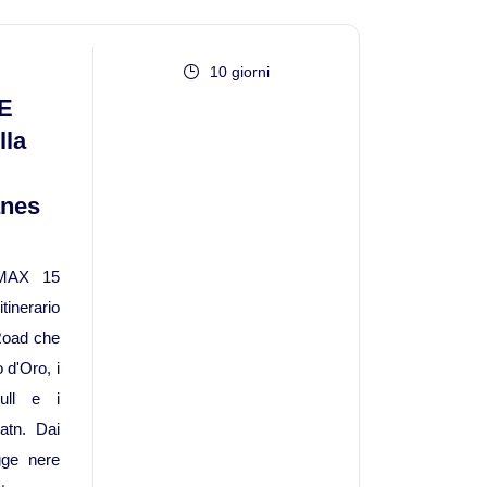
Viaggi in Vietnam
10 giorni
E
Caucaso
lla
Viaggi in Armenia e Georgia
anes
Centro America
MAX 15
Viaggi in Costa Rica
erario
Road che
 d'Oro, i
Viaggi in Cuba
kull e i
atn. Dai
Viaggi in Guatemala
agge nere