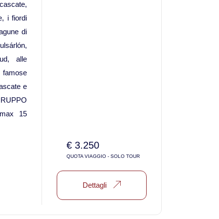
ascate,
 i fiordi
Viaggi in Thailandia
 lagune di
lsárlón,
Viaggi in Cambogia
ud, alle
famose
Viaggi in Cina
cascate e
. GRUPPO
Viaggi in Giappone
 max 15
Viaggi in India
€ 3.250
QUOTA VIAGGIO - SOLO TOUR
Viaggi in Laos
Dettagli
Viaggi in Turchia
Viaggi in Uzbekistan