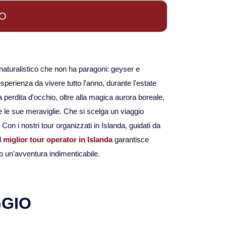
Viaggi in Mauritania
TO
Viaggi in Mauritius
Viaggi in Mozambico e Kruger
o naturalistico che non ha paragoni: geyser e
perienza da vivere tutto l'anno, durante l'estate
 perdita d'occhio, oltre alla magica aurora boreale,
Viaggi in Senegal
tte le sue meraviglie. Che si scelga un viaggio
 Con i nostri tour organizzati in Islanda, guidati da
Viaggi in Uganda
l
miglior tour operator in Islanda
garantisce
o un'avventura indimenticabile.
Viaggi in Zanzibar
Viaggi in Botswana
GGIO
Viaggi in Kenya