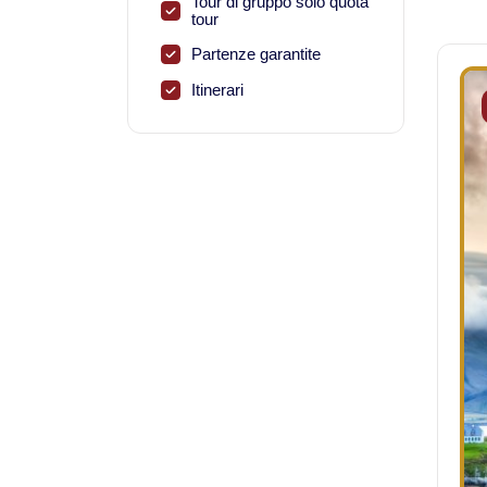
Tour di gruppo solo quota
tour
Partenze garantite
Itinerari