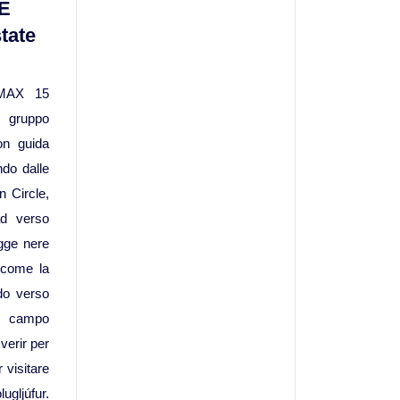
E
Viaggi in Oman
tate
Nord America
MAX 15
Viaggi in Alaska
gruppo
on guida
Viaggi in Canada
ando dalle
n Circle,
Viaggi in USA
d verso
gge nere
Oceania
 come la
do verso
Viaggi in Isole Cook
l campo
verir per
Viaggi in Nuova Zelanda
r visitare
gljúfur.