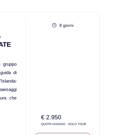
Viaggi in Madagascar
8 giorni
Viaggi in Namibia
A
Viaggi in Sudafrica
ATE
Viaggi in Tanzania
i gruppo
guida di
Asia
’Islanda:
aesaggi
Viaggi in Corea del Sud
tura che
Viaggi in Filippine
€ 2.950
QUOTA VIAGGIO - SOLO TOUR
Viaggi in Indonesia