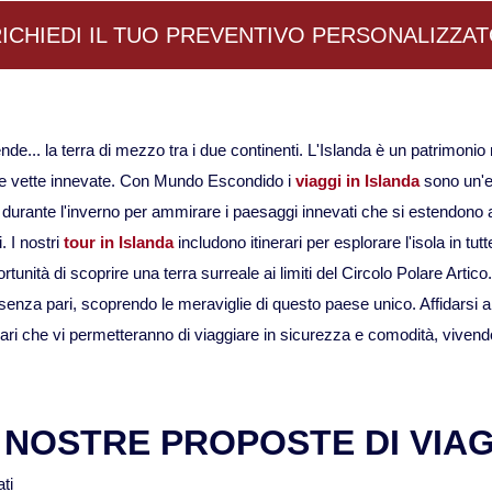
ICHIEDI IL TUO PREVENTIVO PERSONALIZZA
gende... la terra di mezzo tra i due continenti. L'Islanda è un patrimoni
iai e vette innevate. Con Mundo Escondido i
viaggi in Islanda
sono un'es
 durante l'inverno per ammirare i paesaggi innevati che si estendono a
. I nostri
tour in Islanda
includono itinerari per esplorare l'isola in tu
tunità di scoprire una terra surreale ai limiti del Circolo Polare Artico.
 senza pari, scoprendo le meraviglie di questo paese unico. Affidarsi a
rari che vi permetteranno di viaggiare in sicurezza e comodità, vivend
 NOSTRE PROPOSTE DI VIA
ati