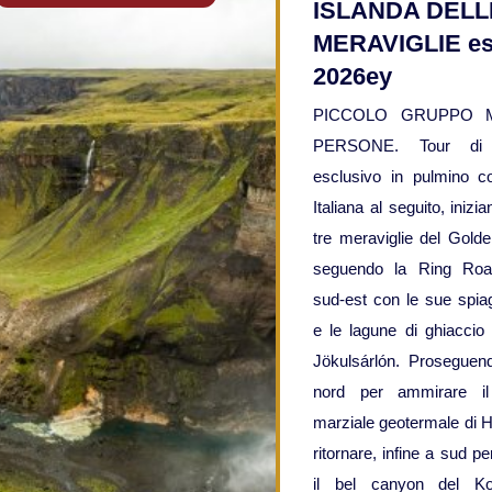
ISLANDA DELL
MERAVIGLIE es
2026ey
PICCOLO GRUPPO 
PERSONE. Tour di 
esclusivo in pulmino c
Italiana al seguito, inizi
tre meraviglie del Golde
seguendo la Ring Roa
sud-est con le sue spia
e le lagune di ghiaccio
Jökulsárlón. Proseguen
nord per ammirare i
marziale geotermale di H
ritornare, infine a sud pe
il bel canyon del Kolu