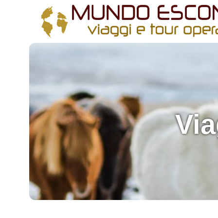
All filters
Via