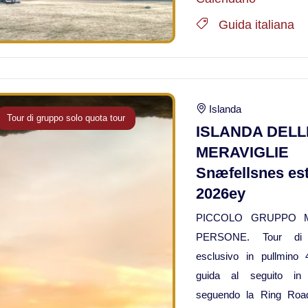
Guida italiana
Islanda
Tour di gruppo solo quota tour
ISLANDA DELL
MERAVIGLIE
Snæfellsnes es
2026ey
PICCOLO GRUPPO 
PERSONE. Tour di 
esclusivo in pullmino
guida al seguito in i
seguendo la Ring Roa