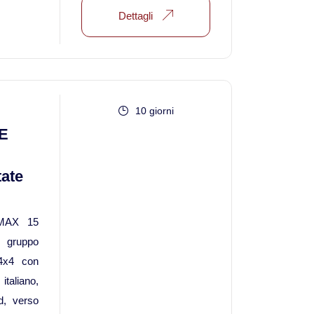
Dettagli
Viaggi in Kazakistan
Viaggi in Kirghizistan
Viaggi in Maldive
10 giorni
E
Viaggi in Malesia
tate
Viaggi in Mongolia
MAX 15
Viaggi in Nepal Tibet Bhutan
gruppo
 4x4 con
Viaggi in Sri Lanka
taliano,
d, verso
Viaggi in Tajikistan