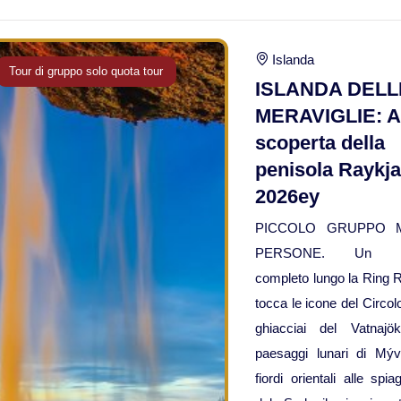
Islanda
Tour di gruppo solo quota tour
ISLANDA DELL
MERAVIGLIE: A
scoperta della
penisola Raykj
2026ey
PICCOLO GRUPPO 
PERSONE. Un itin
completo lungo la Ring 
tocca le icone del Circolo
ghiacciai del Vatnajö
paesaggi lunari di Mýv
fiordi orientali alle spi