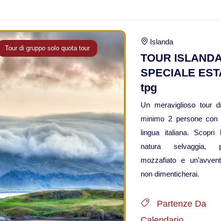
Islanda
Tour di gruppo solo quota tour
TOUR ISLAND
SPECIALE EST
tpg
Un meraviglioso tour d
minimo 2 persone con 
lingua italiana. Scopri l
natura selvaggia, p
mozzafiato e un’avven
non dimenticherai.
Partenze Da
Calendario