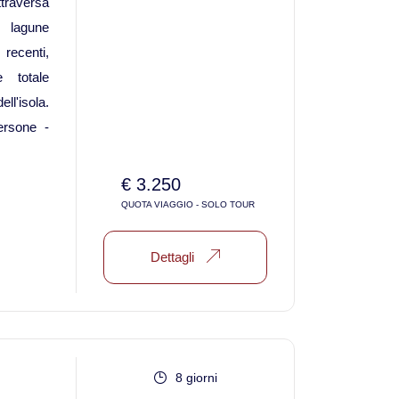
traversa
Viaggi in Messico
 lagune
 recenti,
Viaggi in Nicaragua
e totale
ell'isola.
Europa
rsone -
Viaggi in Isole Azzorre Portogallo
€ 3.250
QUOTA VIAGGIO - SOLO TOUR
Viaggi in Islanda
Dettagli
Viaggi in Norvegia Lapponia e nord Europa
Medio Oriente
Viaggi in Arabia Saudita
8 giorni