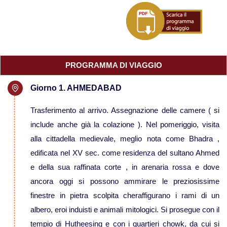
Viaggi in Mauritania
Viaggi in Mauritius
PROGRAMMA DI VIAGGIO
Viaggi in Mozambico e Kruger
Giorno 1. AHMEDABAD
Viaggi in Senegal
Trasferimento al arrivo. Assegnazione delle camere ( si
include anche già la colazione ). Nel pomeriggio, visita
Viaggi in Uganda
alla cittadella medievale, meglio nota come Bhadra ,
edificata nel XV sec. come residenza del sultano Ahmed
Viaggi in Zanzibar
e della sua raffinata corte , in arenaria rossa e dove
ancora oggi si possono ammirare le preziosissime
Viaggi in Botswana
finestre in pietra scolpita cheraffigurano i rami di un
albero, eroi induisti e animali mitologici. Si prosegue con il
Viaggi in Kenya
tempio di Hutheesing e con i quartieri chowk, da cui si