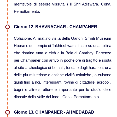
meritevole di essere vissuta ) il Shri Adiswara. Cena.
Pernottamento.
Viaggi in Brasile
Giorno 12. BHAVNAGHAR - CHAMPANER
Viaggi in Cile
Colazione. Al mattino visita della Gandhi Smriti Museum
Viaggi in Colombia
House e del tempio di Takhteshwar, situato su una collina
che domina tutta la città e la Baia di Cambay. Partenza
Viaggi in Ecuador Galapagos
per Champaner con arrivo in poche ore di tragitto e sosta
al sito archeologico di Lothal , fondato dagli harappa, una
Viaggi in Peru'
delle piu misteriose e antiche civiltà asiatiche , a cuisono
giunti fino a noi, interessanti rovine di cittadelle, acropoli,
bagni e altre strutture e importante per lo studio delle
dinastie della Valle del Indo . Cena. Pernottamento.
Giorno 13. CHAMPANER - AHMEDABAD