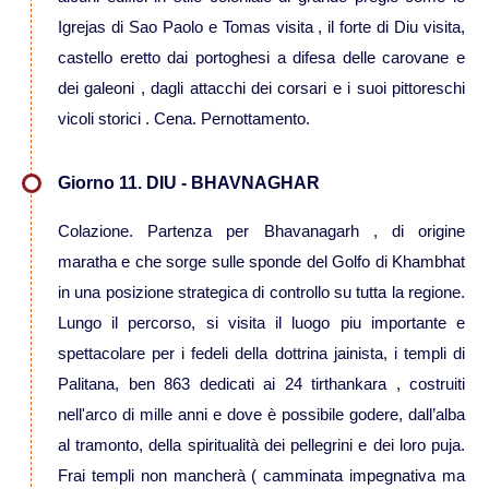
Igrejas di Sao Paolo e Tomas visita , il forte di Diu visita,
Viaggi in Australia
castello eretto dai portoghesi a difesa delle carovane e
dei galeoni , dagli attacchi dei corsari e i suoi pittoreschi
Viaggi in Fiji
vicoli storici . Cena. Pernottamento.
Viaggi in Nuova Caledonia
Giorno 11. DIU - BHAVNAGHAR
Colazione. Partenza per Bhavanagarh , di origine
Viaggi in Polinesia
maratha e che sorge sulle sponde del Golfo di Khambhat
in una posizione strategica di controllo su tutta la regione.
Sud America
Lungo il percorso, si visita il luogo piu importante e
spettacolare per i fedeli della dottrina jainista, i templi di
Viaggi in Aruba
Palitana, ben 863 dedicati ai 24 tirthankara , costruiti
nell'arco di mille anni e dove è possibile godere, dall’alba
Viaggi in Argentina e Patagonia
al tramonto, della spiritualità dei pellegrini e dei loro puja.
Frai templi non mancherà ( camminata impegnativa ma
Viaggi in Bolivia