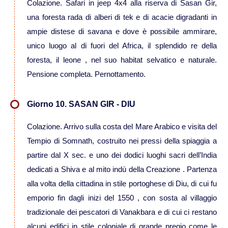
Colazione. Safari in jeep 4x4 alla riserva di Sasan Gir,
una foresta rada di alberi di tek e di acacie digradanti in
Viaggi in Oman
ampie distese di savana e dove è possibile ammirare,
unico luogo al di fuori del Africa, il splendido re della
Nord America
foresta, il leone , nel suo habitat selvatico e naturale.
Pensione completa. Pernottamento.
Viaggi in Alaska
Giorno 10. SASAN GIR - DIU
Viaggi in Canada
Colazione. Arrivo sulla costa del Mare Arabico e visita del
Viaggi in USA
Tempio di Somnath, costruito nei pressi della spiaggia a
partire dal X sec. e uno dei dodici luoghi sacri dell’India
Oceania
dedicati a Shiva e al mito indù della Creazione . Partenza
alla volta della cittadina in stile portoghese di Diu, di cui fu
Viaggi in Isole Cook
emporio fin dagli inizi del 1550 , con sosta al villaggio
tradizionale dei pescatori di Vanakbara e di cui ci restano
Viaggi in Nuova Zelanda
alcuni edifici in stile coloniale di grande pregio come le