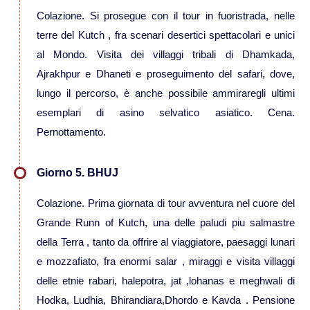
Colazione. Si prosegue con il tour in fuoristrada, nelle
Viaggi in Thailandia
terre del Kutch , fra scenari desertici spettacolari e unici
al Mondo. Visita dei villaggi tribali di Dhamkada,
Viaggi in Cambogia
Ajrakhpur e Dhaneti e proseguimento del safari, dove,
lungo il percorso, è anche possibile ammiraregli ultimi
Viaggi in Cina
esemplari di asino selvatico asiatico. Cena.
Pernottamento.
Viaggi in Giappone
Giorno 5. BHUJ
Viaggi in India
Colazione. Prima giornata di tour avventura nel cuore del
Grande Runn of Kutch, una delle paludi piu salmastre
Viaggi in Laos
della Terra , tanto da offrire al viaggiatore, paesaggi lunari
e mozzafiato, fra enormi salar , miraggi e visita villaggi
Viaggi in Turchia
delle etnie rabari, halepotra, jat ,lohanas e meghwali di
Hodka, Ludhia, Bhirandiara,Dhordo e Kavda . Pensione
Viaggi in Uzbekistan