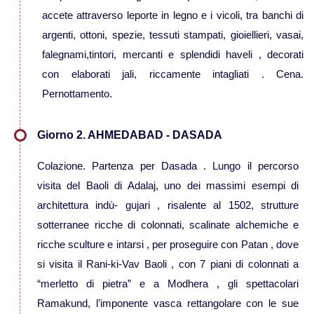
accete attraverso leporte in legno e i vicoli, tra banchi di
Viaggi in Madagascar
argenti, ottoni, spezie, tessuti stampati, gioiellieri, vasai,
falegnami,tintori, mercanti e splendidi haveli , decorati
Viaggi in Namibia
con elaborati jali, riccamente intagliati . Cena.
Pernottamento.
Viaggi in Sudafrica
Giorno 2. AHMEDABAD - DASADA
Viaggi in Tanzania
Colazione. Partenza per Dasada . Lungo il percorso
Asia
visita del Baoli di Adalaj, uno dei massimi esempi di
architettura indù- gujari , risalente al 1502, strutture
Viaggi in Corea del Sud
sotterranee ricche di colonnati, scalinate alchemiche e
ricche sculture e intarsi , per proseguire con Patan , dove
Viaggi in Filippine
si visita il Rani-ki-Vav Baoli , con 7 piani di colonnati a
“merletto di pietra” e a Modhera , gli spettacolari
Viaggi in Indonesia
Ramakund, l’imponente vasca rettangolare con le sue