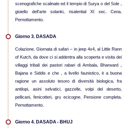
scenografiche scalinate ed il tempio di Surya o del Sole ,
Viaggi in Kazakistan
gioiello dell’arte solanki, risalential XI sec. Cena.
Pernottamento.
Viaggi in Kirghizistan
Giorno 3. DASADA
Viaggi in Maldive
Colazione. Giornata di safari – in jeep 4x4, al Little Rann
of Kutch, da dove ci si addentra alla scoperta e visita dei
Viaggi in Malesia
villaggi tribali dei pastori rabari di Ambala, Bharward ,
Bajana e Siddis e che , a livello faunistico, è a buona
Viaggi in Mongolia
ragione un assoluto tesoro di diversità biologica, fra
antilopi, asini selvatici, gazzelle, volpi del deserto,
Viaggi in Nepal Tibet Bhutan
pellicani, fenicotteri, gru ecicogne. Pensione completa.
Pernottamento.
Viaggi in Sri Lanka
Giorno 4. DASADA - BHUJ
Viaggi in Tajikistan