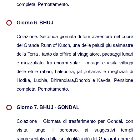
completa. Pernottamento.
Viaggi in Vietnam
Giorno 6. BHUJ
Caucaso
Colazione. Seconda giornata di tour avventura nel cuore
del Grande Runn of Kutch, una delle paludi piu salmastre
Viaggi in Armenia e Georgia
della Terra , tanto da offrire al viaggiatore, paesaggi lunari
e mozzafiato, fra enormi salar , miraggi e visita villaggi
Centro America
delle etnie rabari, halepotra, jat ,lohanas e meghwali di
Hodka, Ludhia, Bhirandiara,Dhordo e Kavda. Pensione
Viaggi in Costa Rica
completa. Pernottamento.
Viaggi in Cuba
Giorno 7. BHUJ - GONDAL
Colazione . Giornata di trasferimento per Gondal, con
Viaggi in Guatemala
visita, lungo il percorso, ai suggestivi templi
rappresentativi dalla spiritualità indù del Guajarat come il