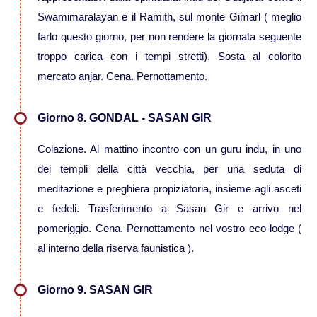
Viaggi in Messico
Swamimaralayan e il Ramith, sul monte Gimarl ( meglio
farlo questo giorno, per non rendere la giornata seguente
Viaggi in Nicaragua
troppo carica con i tempi stretti). Sosta al colorito
mercato anjar. Cena. Pernottamento.
Europa
Giorno 8. GONDAL - SASAN GIR
Viaggi in Isole Azzorre Portogallo
Colazione. Al mattino incontro con un guru indu, in uno
Viaggi in Islanda
dei templi della città vecchia, per una seduta di
meditazione e preghiera propiziatoria, insieme agli asceti
e fedeli. Trasferimento a Sasan Gir e arrivo nel
Viaggi in Norvegia Lapponia e nord
pomeriggio. Cena. Pernottamento nel vostro eco-lodge (
Europa
al interno della riserva faunistica ).
Medio Oriente
Giorno 9. SASAN GIR
Viaggi in Arabia Saudita