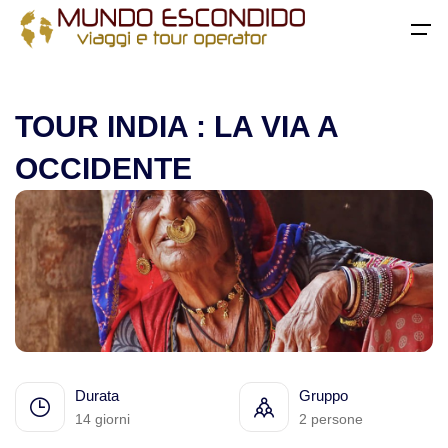
All filters
Home
>
India
> TOUR INDIA : LA VIA A OCCIDENTE
Menu
TOUR INDIA : LA VIA A
Home
OCCIDENTE
Destinazioni
Torna
Africa
Viaggi di gruppo
Viaggi in Algeria
Viaggi su misura
Viaggi in Egitto
Viaggi avventura nuove tendenze
Durata
Gruppo
Viaggi in Marocco
Viaggi safari
14 giorni
2 persone