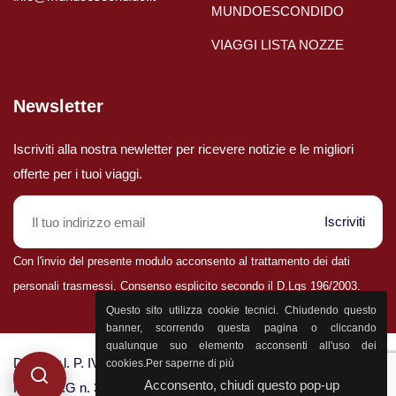
MUNDOESCONDIDO
VIAGGI LISTA NOZZE
Newsletter
Iscriviti alla nostra newletter per ricevere notizie e le migliori
offerte per i tuoi viaggi.
Iscriviti
Con l'invio del presente modulo acconsento al trattamento dei dati
personali trasmessi. Consenso esplicito secondo il D.Lgs 196/2003.
Parla con il nostro staff
Questo sito utilizza cookie tecnici. Chiudendo questo
0432 25400
banner, scorrendo questa pagina o cliccando
qualunque suo elemento acconsenti all'uso dei
D&P S.r.l. P. IVA 02398830303 - CCIA Udine n. 25774 - Aut.
cookies.
Per saperne di più
Acconsento, chiudi questo pop-up
Reg. F.V.G n. 3124 - Polizza “Filo Diretto” n. 1505000904/E