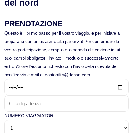
del nord
Viaggi in Mauritania
PRENOTAZIONE
Viaggi in Mauritius
Questo è il primo passo per il vostro viaggio, e per iniziare a
Viaggi in Mozambico e Kruger
prepararsi con entusiasmo alla partenza! Per confermare la
vostra partecipazione, compilate la scheda d’iscrizione in tutti i
Viaggi in Senegal
suoi campi obbligatori, inviate il modulo e successivamente
entro 72 ore l’acconto richiesto con l’invio della ricevuta del
Viaggi in Uganda
bonifico via e mail a: contabilita@depsrl.com.
Viaggi in Zanzibar
Viaggi in Botswana
NUMERO VIAGGIATORI
Viaggi in Kenya