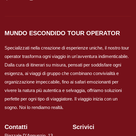
Viaggi in Australia
Viaggi in Fiji
MUNDO ESCONDIDO
TOUR OPERATOR
Specializzati nella creazione di esperienze uniche, il nostro tour
Viaggi in Nuova Caledonia
operator trasforma ogni viaggio in un'avventura indimenticabile.
Dalla cura di itinerari su misura, pensati per soddisfare ogni
Viaggi in Polinesia
esigenza, ai viaggi di gruppo che combinano convivialità e
organizzazione impeccabile, fino ai safari emozionanti per
Sud America
vivere la natura più autentica e selvaggia, offriamo soluzioni
perfette per ogni tipo di viaggiatore. Il viaggio inizia con un
Viaggi in Aruba
sogno. Noi lo rendiamo realtà.
Viaggi in Argentina e Patagonia
Contatti
Scrivici
Viaggi in Bolivia
Piazzale D'Annunzio, 13