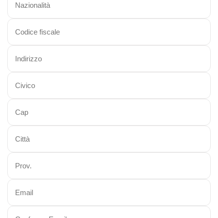
Viaggi in Kazakistan
Viaggi in Kirghizistan
Viaggi in Maldive
Viaggi in Malesia
Viaggi in Mongolia
Viaggi in Nepal Tibet Bhutan
Viaggi in Sri Lanka
Viaggi in Tajikistan