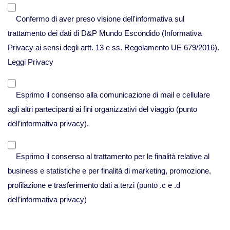
Viaggi in Messico
Confermo di aver preso visione dell'informativa sul
Viaggi in Nicaragua
trattamento dei dati di D&P Mundo Escondido (Informativa
Privacy ai sensi degli artt. 13 e ss. Regolamento UE 679/2016).
Europa
Leggi Privacy
Viaggi in Isole Azzorre Portogallo
Esprimo il consenso alla comunicazione di mail e cellulare
agli altri partecipanti ai fini organizzativi del viaggio (punto
Viaggi in Islanda
dell’informativa privacy).
Esprimo il consenso al trattamento per le finalità relative al
Viaggi in Norvegia Lapponia e nord
business e statistiche e per finalità di marketing, promozione,
Europa
profilazione e trasferimento dati a terzi (punto .c e .d
Medio Oriente
dell’informativa privacy)
Viaggi in Arabia Saudita