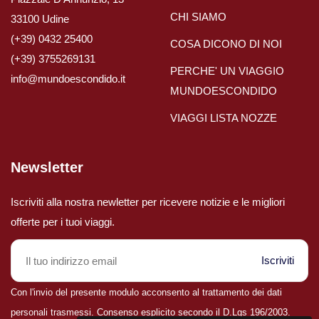
CHI SIAMO
33100 Udine
Viaggi in Brasile
(+39) 0432 25400
COSA DICONO DI NOI
(+39) 3755269131
PERCHE' UN VIAGGIO
Viaggi in Cile
info@mundoescondido.it
MUNDOESCONDIDO
VIAGGI LISTA NOZZE
Viaggi in Colombia
Viaggi in Ecuador Galapagos
Newsletter
Viaggi in Peru'
Iscriviti alla nostra newletter per ricevere notizie e le migliori
offerte per i tuoi viaggi.
Iscriviti
Con l'invio del presente modulo acconsento al trattamento dei dati
personali trasmessi. Consenso esplicito secondo il D.Lgs 196/2003.