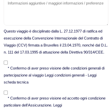
Viaggi in Vietnam
Caucaso
Questo viaggio è disciplinato dalla L. 27.12.1977 di ratifica ed
esecuzione della Convenzione Internazionale del Contratto di
Viaggi in Armenia e Georgia
Viaggio (CCV) firmata a Bruxelles il 23.04.1970, nonché dal D.L.
n. 111 del 17.03.1995 di attuazione della Direttiva 90/314/CEE.
Centro America
* Confermo di aver preso visione delle condizioni generali di
Viaggi in Costa Rica
partecipazione al viaggio
Leggi condizioni generali
-
Leggi
scheda tecnica
Viaggi in Cuba
* Confermo di aver preso visione ed accetto ogni condizione
Viaggi in Guatemala
particolare dell'Assicurazione.
Leggi