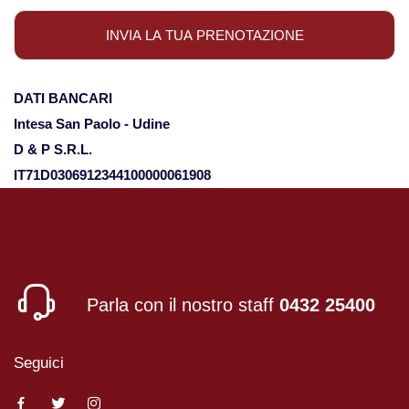
Viaggi in Oman
Nord America
DATI BANCARI
Intesa San Paolo - Udine
Viaggi in Alaska
D & P S.R.L.
IT71D0306912344100000061908
Viaggi in Canada
Viaggi in USA
Oceania
Parla con il nostro staff
0432 25400
Viaggi in Isole Cook
Seguici
Viaggi in Nuova Zelanda