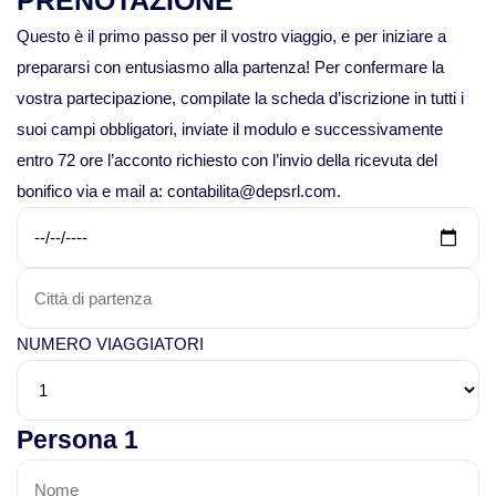
PRENOTAZIONE
Viaggi in Mauritania
Questo è il primo passo per il vostro viaggio, e per iniziare a
prepararsi con entusiasmo alla partenza! Per confermare la
Viaggi in Mauritius
vostra partecipazione, compilate la scheda d’iscrizione in tutti i
suoi campi obbligatori, inviate il modulo e successivamente
Viaggi in Mozambico e Kruger
entro 72 ore l’acconto richiesto con l’invio della ricevuta del
bonifico via e mail a: contabilita@depsrl.com.
Viaggi in Senegal
Viaggi in Uganda
Viaggi in Zanzibar
NUMERO VIAGGIATORI
Viaggi in Botswana
Persona 1
Viaggi in Kenya