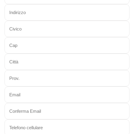
Viaggi in Kazakistan
Viaggi in Kirghizistan
Viaggi in Maldive
Viaggi in Malesia
Viaggi in Mongolia
Viaggi in Nepal Tibet Bhutan
Viaggi in Sri Lanka
Viaggi in Tajikistan