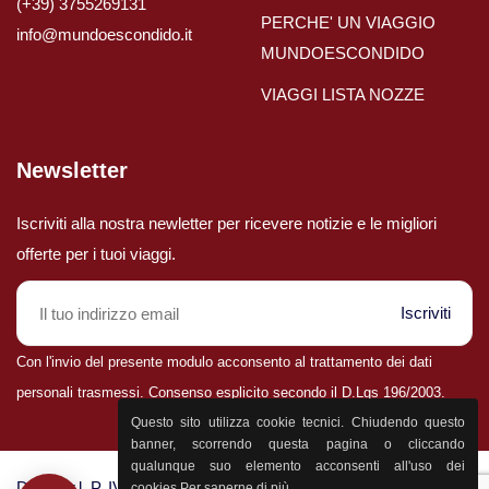
(+39) 3755269131
PERCHE' UN VIAGGIO
info@mundoescondido.it
MUNDOESCONDIDO
Viaggi in Brasile
VIAGGI LISTA NOZZE
Viaggi in Cile
Newsletter
Viaggi in Colombia
Iscriviti alla nostra newletter per ricevere notizie e le migliori
Viaggi in Ecuador Galapagos
offerte per i tuoi viaggi.
Viaggi in Peru'
Iscriviti
Con l'invio del presente modulo acconsento al trattamento dei dati
personali trasmessi. Consenso esplicito secondo il D.Lgs 196/2003.
Parla con il nostro staff
Questo sito utilizza cookie tecnici. Chiudendo questo
0432 25400
banner, scorrendo questa pagina o cliccando
qualunque suo elemento acconsenti all'uso dei
D&P S.r.l. P. IVA 02398830303 - CCIA Udine n. 25774 - Aut.
cookies.
Per saperne di più