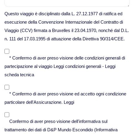
Questo viaggio è disciplinato dalla L. 27.12.1977 di ratifica ed
Viaggi in Vietnam
esecuzione della Convenzione Internazionale del Contratto di
Viaggio (CCV) firmata a Bruxelles il 23.04.1970, nonché dal D.L.
Caucaso
n. 111 del 17.03.1995 di attuazione della Direttiva 90/314/CEE.
Viaggi in Armenia e Georgia
* Confermo di aver preso visione delle condizioni generali di
partecipazione al viaggio
Leggi condizioni generali
-
Leggi
Centro America
scheda tecnica
Viaggi in Costa Rica
* Confermo di aver preso visione ed accetto ogni condizione
Viaggi in Cuba
particolare dell'Assicurazione.
Leggi
Viaggi in Guatemala
Confermo di aver preso visione dell'informativa sul
trattamento dei dati di D&P Mundo Escondido (Informativa