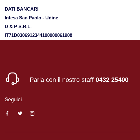
DATI BANCARI
Viaggi in Oman
Intesa San Paolo - Udine
D & P S.R.L.
Nord America
IT71D0306912344100000061908
Viaggi in Alaska
Viaggi in Canada
Parla con il nostro staff
0432 25400
Viaggi in USA
Seguici
Oceania
Viaggi in Isole Cook
Viaggi in Nuova Zelanda