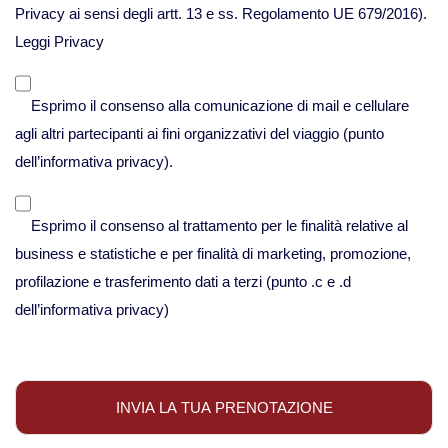
Viaggi in Messico
Privacy ai sensi degli artt. 13 e ss. Regolamento UE 679/2016).
Leggi Privacy
Viaggi in Nicaragua
Esprimo il consenso alla comunicazione di mail e cellulare
Europa
agli altri partecipanti ai fini organizzativi del viaggio (punto
dell’informativa privacy).
Viaggi in Isole Azzorre Portogallo
Esprimo il consenso al trattamento per le finalità relative al
Viaggi in Islanda
business e statistiche e per finalità di marketing, promozione,
profilazione e trasferimento dati a terzi (punto .c e .d
dell’informativa privacy)
Viaggi in Norvegia Lapponia e nord
Europa
Medio Oriente
Viaggi in Arabia Saudita