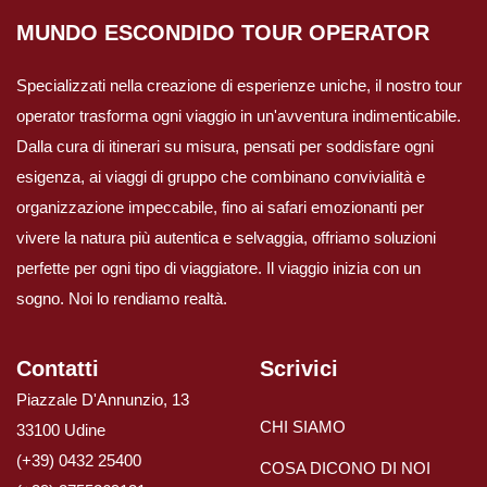
MUNDO ESCONDIDO
TOUR OPERATOR
Viaggi in Australia
Specializzati nella creazione di esperienze uniche, il nostro tour
Viaggi in Fiji
operator trasforma ogni viaggio in un'avventura indimenticabile.
Dalla cura di itinerari su misura, pensati per soddisfare ogni
Viaggi in Nuova Caledonia
esigenza, ai viaggi di gruppo che combinano convivialità e
organizzazione impeccabile, fino ai safari emozionanti per
Viaggi in Polinesia
vivere la natura più autentica e selvaggia, offriamo soluzioni
perfette per ogni tipo di viaggiatore. Il viaggio inizia con un
Sud America
sogno. Noi lo rendiamo realtà.
Viaggi in Aruba
Contatti
Scrivici
Piazzale D'Annunzio, 13
Viaggi in Argentina e Patagonia
CHI SIAMO
33100 Udine
(+39) 0432 25400
COSA DICONO DI NOI
Viaggi in Bolivia