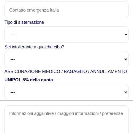
Viaggi in Thailandia
Tipo di sistemazione
Viaggi in Cambogia
Sei intollerante a qualche cibo?
Viaggi in Cina
Viaggi in Giappone
ASSICURAZIONE MEDICO / BAGAGLIO / ANNULLAMENTO
UNIPOL 5% della quota
Viaggi in India
Viaggi in Laos
Viaggi in Turchia
Viaggi in Uzbekistan