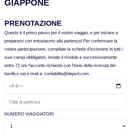
GIAPPONE
Viaggi in Mauritania
PRENOTAZIONE
Viaggi in Mauritius
Questo è il primo passo per il vostro viaggio, e per iniziare a
Viaggi in Mozambico e Kruger
prepararsi con entusiasmo alla partenza! Per confermare la
vostra partecipazione, compilate la scheda d’iscrizione in tutti i
Viaggi in Senegal
suoi campi obbligatori, inviate il modulo e successivamente
entro 72 ore l’acconto richiesto con l’invio della ricevuta del
Viaggi in Uganda
bonifico via e mail a: contabilita@depsrl.com.
Viaggi in Zanzibar
Viaggi in Botswana
NUMERO VIAGGIATORI
Viaggi in Kenya