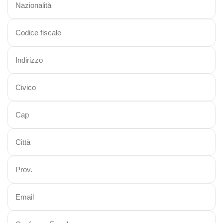
Viaggi in Kazakistan
Viaggi in Kirghizistan
Viaggi in Maldive
Viaggi in Malesia
Viaggi in Mongolia
Viaggi in Nepal Tibet Bhutan
Viaggi in Sri Lanka
Viaggi in Tajikistan