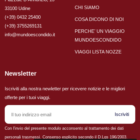
CHI SIAMO
33100 Udine
Viaggi in Brasile
(+39) 0432 25400
COSA DICONO DI NOI
(+39) 3755269131
PERCHE' UN VIAGGIO
Viaggi in Cile
info@mundoescondido.it
MUNDOESCONDIDO
VIAGGI LISTA NOZZE
Viaggi in Colombia
Viaggi in Ecuador Galapagos
Newsletter
Viaggi in Peru'
Iscriviti alla nostra newletter per ricevere notizie e le migliori
offerte per i tuoi viaggi.
Iscriviti
Con l'invio del presente modulo acconsento al trattamento dei dati
personali trasmessi. Consenso esplicito secondo il D.Lgs 196/2003.