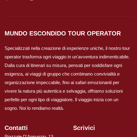
Viaggi in Australia
Viaggi in Fiji
MUNDO ESCONDIDO
TOUR OPERATOR
Specializzati nella creazione di esperienze uniche, il nostro tour
Viaggi in Nuova Caledonia
operator trasforma ogni viaggio in un'avventura indimenticabile.
Dalla cura di itinerari su misura, pensati per soddisfare ogni
Viaggi in Polinesia
esigenza, ai viaggi di gruppo che combinano convivialità e
organizzazione impeccabile, fino ai safari emozionanti per
Sud America
vivere la natura più autentica e selvaggia, offriamo soluzioni
perfette per ogni tipo di viaggiatore. Il viaggio inizia con un
Viaggi in Aruba
sogno. Noi lo rendiamo realtà.
Viaggi in Argentina e Patagonia
Contatti
Scrivici
Viaggi in Bolivia
Piazzale D'Annunzio, 13