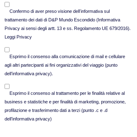
Viaggi in Messico
Confermo di aver preso visione dell'informativa sul
Viaggi in Nicaragua
trattamento dei dati di D&P Mundo Escondido (Informativa
Privacy ai sensi degli artt. 13 e ss. Regolamento UE 679/2016).
Europa
Leggi Privacy
Viaggi in Isole Azzorre Portogallo
Esprimo il consenso alla comunicazione di mail e cellulare
agli altri partecipanti ai fini organizzativi del viaggio (punto
Viaggi in Islanda
dell’informativa privacy).
Esprimo il consenso al trattamento per le finalità relative al
Viaggi in Norvegia Lapponia e nord
business e statistiche e per finalità di marketing, promozione,
Europa
profilazione e trasferimento dati a terzi (punto .c e .d
Medio Oriente
dell’informativa privacy)
Viaggi in Arabia Saudita