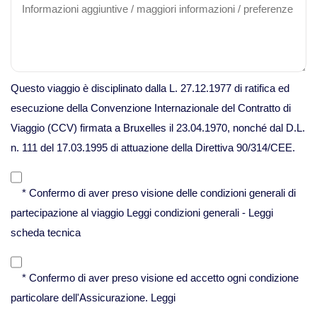
Viaggi in Vietnam
Caucaso
Questo viaggio è disciplinato dalla L. 27.12.1977 di ratifica ed
esecuzione della Convenzione Internazionale del Contratto di
Viaggi in Armenia e Georgia
Viaggio (CCV) firmata a Bruxelles il 23.04.1970, nonché dal D.L.
n. 111 del 17.03.1995 di attuazione della Direttiva 90/314/CEE.
Centro America
* Confermo di aver preso visione delle condizioni generali di
Viaggi in Costa Rica
partecipazione al viaggio
Leggi condizioni generali
-
Leggi
scheda tecnica
Viaggi in Cuba
* Confermo di aver preso visione ed accetto ogni condizione
Viaggi in Guatemala
particolare dell'Assicurazione.
Leggi