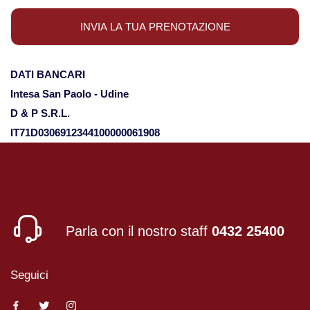
Viaggi in Oman
Nord America
DATI BANCARI
Intesa San Paolo - Udine
Viaggi in Alaska
D & P S.R.L.
IT71D0306912344100000061908
Viaggi in Canada
Viaggi in USA
Oceania
Parla con il nostro staff
0432 25400
Viaggi in Isole Cook
Seguici
Viaggi in Nuova Zelanda