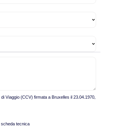
Viaggi in Kazakistan
Viaggi in Kirghizistan
Viaggi in Maldive
Viaggi in Malesia
Viaggi in Mongolia
Viaggi in Nepal Tibet Bhutan
 di Viaggio (CCV) firmata a Bruxelles il 23.04.1970,
Viaggi in Sri Lanka
 scheda tecnica
Viaggi in Tajikistan