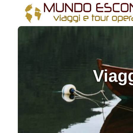
All filters
Viagg