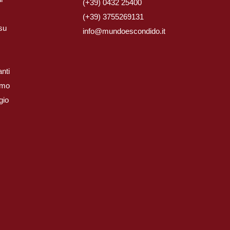
(+39) 0432 25400
(+39) 3755269131
 su
info@mundoescondido.it
nti
iamo
gio