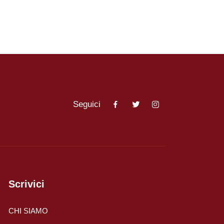
Viaggi in Vietnam
Caucaso
Viaggi in Armenia e Georgia
Seguici
Centro America
Viaggi in Costa Rica
Viaggi in Cuba
Scrivici
Viaggi in Guatemala
CHI SIAMO