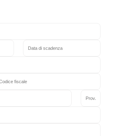
Viaggi in Madagascar
Viaggi in Namibia
Viaggi in Sudafrica
Viaggi in Tanzania
Asia
Viaggi in Corea del Sud
Viaggi in Filippine
Viaggi in Indonesia