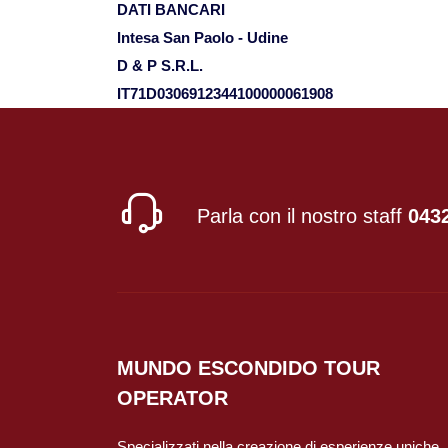
DATI BANCARI
Intesa San Paolo - Udine
D & P S.R.L.
IT71D0306912344100000061908
Parla con il nostro staff
043
MUNDO ESCONDIDO
TOUR
OPERATOR
Specializzati nella creazione di esperienze uniche, i