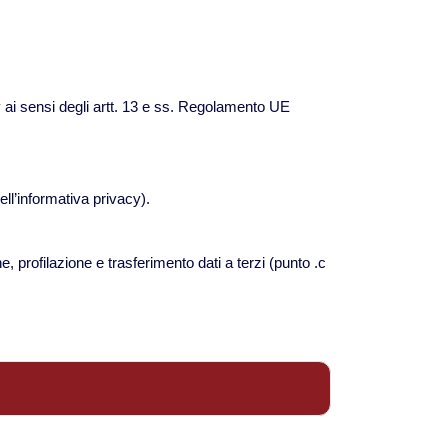
Viaggi in Thailandia
Viaggi in Cambogia
 ai sensi degli artt. 13 e ss. Regolamento UE
Viaggi in Cina
ell’informativa privacy).
Viaggi in Giappone
e, profilazione e trasferimento dati a terzi (punto .c
Viaggi in India
Viaggi in Laos
Viaggi in Turchia
Viaggi in Uzbekistan