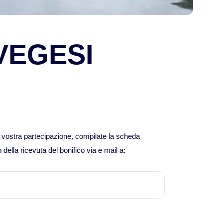
Viaggi in Mauritania
Viaggi in Mauritius
VEGESI
Viaggi in Mozambico e Kruger
Viaggi in Senegal
Viaggi in Uganda
a vostra partecipazione, compilate la scheda
 della ricevuta del bonifico via e mail a:
Viaggi in Zanzibar
Viaggi in Botswana
Viaggi in Kenya