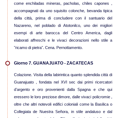
come enchiladas mineras, pacholas, chiles capones ,
Viaggi in Oman
accompagnati da uno squisito colonche, bevanda tipica
della città, prima di concludere con il santuario del
Nord America
Nazareno, nel poblado di Atotonilco, uno dei migliori
esempi di arte barocca del Centro America, dagli
Viaggi in Alaska
elaborati affreschi e le vivaci decorazioni nello stile a
"ricamo di pietra". Cena. Pernottamento.
Viaggi in Canada
Giorno 7. GUANAJUATO - ZACATECAS
Viaggi in USA
Colazione. Visita della labirintica quanto splendida città di
Guanajuato , fondata nel XVI sec dai primi ricercatori
Oceania
d'argento e oro provenienti dalla Spagna e che qui
eressero le loro preziose dimore, dalle vivaci policromie ,
Viaggi in Isole Cook
oltre che altri notevoli edifici coloniali come la Basilica o
Collegiata de Nuestra Señora, in stile andaluso e dal
Viaggi in Nuova Zelanda