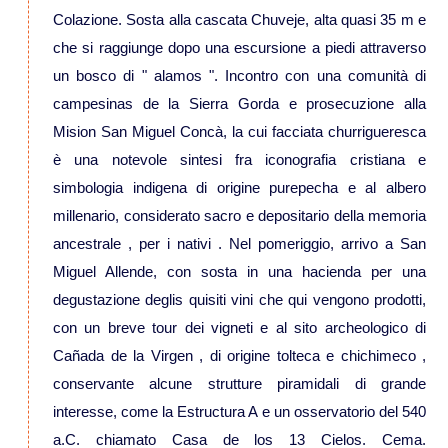
Colazione. Sosta alla cascata Chuveje, alta quasi 35 m e
che si raggiunge dopo una escursione a piedi attraverso
Viaggi in Vietnam
un bosco di " alamos ". Incontro con una comunità di
campesinas de la Sierra Gorda e prosecuzione alla
Caucaso
Mision San Miguel Concà, la cui facciata churrigueresca
è una notevole sintesi fra iconografia cristiana e
Viaggi in Armenia e Georgia
simbologia indigena di origine purepecha e al albero
millenario, considerato sacro e depositario della memoria
Centro America
ancestrale , per i nativi . Nel pomeriggio, arrivo a San
Miguel Allende, con sosta in una hacienda per una
Viaggi in Costa Rica
degustazione deglis quisiti vini che qui vengono prodotti,
con un breve tour dei vigneti e al sito archeologico di
Viaggi in Cuba
Cañada de la Virgen , di origine tolteca e chichimeco ,
conservante alcune strutture piramidali di grande
Viaggi in Guatemala
interesse, come la Estructura A e un osservatorio del 540
a.C. chiamato Casa de los 13 Cielos. Cema.