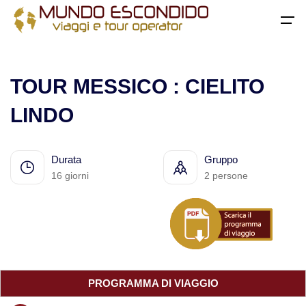
All filters
Home
>
Messico
> TOUR MESSICO : CIELITO LINDO
Menu
TOUR MESSICO : CIELITO
Home
LINDO
Destinazioni
Torna
Durata
Gruppo
Africa
Viaggi di gruppo
16 giorni
2 persone
Viaggi in Algeria
Viaggi su misura
Viaggi in Egitto
Viaggi avventura nuove tendenze
Viaggi in Marocco
Viaggi safari
PROGRAMMA DI VIAGGIO