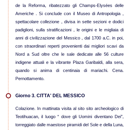
de la Reforma, ribatezzato gli Champs-Elysées delle
Viaggi in Madagascar
Americhe . Si conclude con il Museo di Antropologia ,
spettacolare collezione , divisa in sette sezioni e dodici
Viaggi in Namibia
padiglioni, sulla stratificazioni , le origini e le migliaia di
anni di civilizzazione del Messico , dal 1700 a.C. in poi,
Viaggi in Sudafrica
con straordinari reperti provenienti dai migliori scavi da
Nord a Sud oltre che le sale dedicate alle 56 culture
Viaggi in Tanzania
indigene attuali e la vibrante Plaza Garibaldi, alla sera,
quando si anima di centinaia di mariachi. Cena.
Asia
Pernottamento.
Viaggi in Corea del Sud
Giorno 3. CITTA' DEL MESSICO
Viaggi in Filippine
Colazione. In mattinata visita al sito sito archeologico di
Teotihuacan, il luogo “ dove gli Uomini diventano Dei”,
Viaggi in Indonesia
torreggiato dalle maestose piramidi del Sole e della Luna,