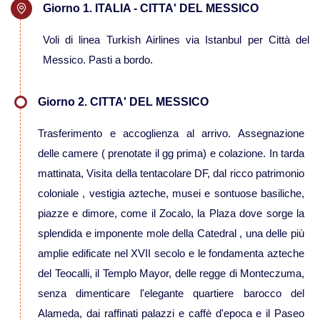
Giorno 1. ITALIA - CITTA' DEL MESSICO
Viaggi in Mauritania
Voli di linea Turkish Airlines via Istanbul per Città del
Viaggi in Mauritius
Messico. Pasti a bordo.
Viaggi in Mozambico e Kruger
Giorno 2. CITTA' DEL MESSICO
Trasferimento e accoglienza al arrivo. Assegnazione
Viaggi in Senegal
delle camere ( prenotate il gg prima) e colazione. In tarda
mattinata, Visita della tentacolare DF, dal ricco patrimonio
Viaggi in Uganda
coloniale , vestigia azteche, musei e sontuose basiliche,
piazze e dimore, come il Zocalo, la Plaza dove sorge la
Viaggi in Zanzibar
splendida e imponente mole della Catedral , una delle più
amplie edificate nel XVII secolo e le fondamenta azteche
Viaggi in Botswana
del Teocalli, il Templo Mayor, delle regge di Monteczuma,
senza dimenticare l'elegante quartiere barocco del
Viaggi in Kenya
Alameda, dai raffinati palazzi e caffè d'epoca e il Paseo