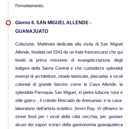
Viaggi in Messico
Pernottamento.
Viaggi in Nicaragua
Giorno 6. SAN MIGUEL ALLENDE -
GUANAJUATO
Europa
Colazione. Mattinata dedicata alla visita di San Miguel
Viaggi in Isole Azzorre Portogallo
Allende, fondata nel 1543 da un frate francescano che qui
fondò la prima missione di evangelizzazione degli
Viaggi in Islanda
indigeni della Sierra Central e che custodisce splendidi
esempi di architetture, strade lastricate, plazuelas e vicoli
coloniali di grande fascino come la Casa Allende, la
Viaggi in Norvegia Lapponia e nord
splendida Parroquia San Miguel, in pietra tufacea rosa e
Europa
stile gotico , il colorito Mercado de Artesanias e la casa-
Medio Oriente
laboratorio dell'artista eclettico Jimmi Ray. Vi offriamo lo
street food per i vicoli della città vecchia, per gustare
Viaggi in Arabia Saudita
alcuni dei sapori iconici della gastronomia guanajuateca