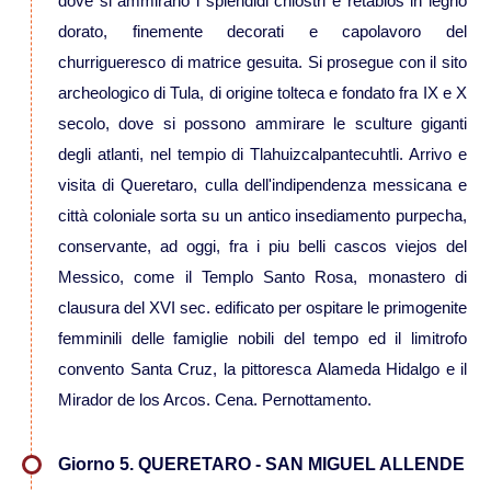
dove si ammirano i splendidi chiostri e retablos in legno
dorato, finemente decorati e capolavoro del
Viaggi in Thailandia
churrigueresco di matrice gesuita. Si prosegue con il sito
archeologico di Tula, di origine tolteca e fondato fra IX e X
Viaggi in Cambogia
secolo, dove si possono ammirare le sculture giganti
degli atlanti, nel tempio di Tlahuizcalpantecuhtli. Arrivo e
Viaggi in Cina
visita di Queretaro, culla dell'indipendenza messicana e
città coloniale sorta su un antico insediamento purpecha,
Viaggi in Giappone
conservante, ad oggi, fra i piu belli cascos viejos del
Messico, come il Templo Santo Rosa, monastero di
Viaggi in India
clausura del XVI sec. edificato per ospitare le primogenite
femminili delle famiglie nobili del tempo ed il limitrofo
Viaggi in Laos
convento Santa Cruz, la pittoresca Alameda Hidalgo e il
Mirador de los Arcos. Cena. Pernottamento.
Viaggi in Turchia
Giorno 5. QUERETARO - SAN MIGUEL ALLENDE
Viaggi in Uzbekistan