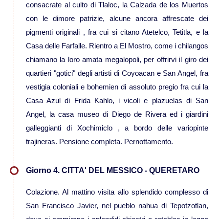
consacrate al culto di Tlaloc, la Calzada de los Muertos
Viaggi in Kazakistan
con le dimore patrizie, alcune ancora affrescate dei
pigmenti originali , fra cui si citano Atetelco, Tetitla, e la
Casa delle Farfalle. Rientro a El Mostro, come i chilangos
Viaggi in Kirghizistan
chiamano la loro amata megalopoli, per offrirvi il giro dei
quartieri "gotici" degli artisti di Coyoacan e San Angel, fra
Viaggi in Maldive
vestigia coloniali e bohemien di assoluto pregio fra cui la
Casa Azul di Frida Kahlo, i vicoli e plazuelas di San
Viaggi in Malesia
Angel, la casa museo di Diego de Rivera ed i giardini
galleggianti di Xochimiclo , a bordo delle variopinte
Viaggi in Mongolia
trajineras. Pensione completa. Pernottamento.
Viaggi in Nepal Tibet Bhutan
Giorno 4. CITTA' DEL MESSICO - QUERETARO
Viaggi in Sri Lanka
Colazione. Al mattino visita allo splendido complesso di
San Francisco Javier, nel pueblo nahua di Tepotzotlan,
Viaggi in Tajikistan