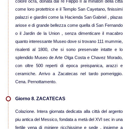
colore ocra, donata dal re Filippo II ai minatori della città
come loro protettrice e il Templo San Cayetano, finissimi
Viaggi in Australia
palazzi e giardini come la Hacienda San Gabriel , plazas
ariose e di grande bellezza come quella di San Fernando
Viaggi in Fiji
o il Jardin de la Union , senza dimenticare il macabro
quanto interessante Museo dove si trovano 111 mummie,
Viaggi in Nuova Caledonia
risalenti al 1800, che si sono preservate intatte e lo
splendido Museo de Arte Olga Costa e Chavez Morado,
Viaggi in Polinesia
con oltre 500 reperti di epoca preispanica, arazzi e
ceramiche. Arrivo a Zacatecas nel tardo pomeriggio.
Sud America
Cena. Pernottamento.
Viaggi in Aruba
Giorno 8. ZACATECAS
Viaggi in Argentina e Patagonia
Colazione. Intera giornata dedicata alla città del argento
piu antica del Messico, fondata a metà del XVI sec in una
fertile vena di miniere ricchissime e sede , insieme a
Viaggi in Bolivia