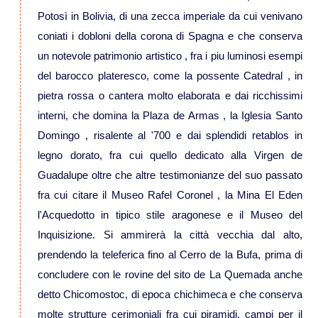
Potosì in Bolivia, di una zecca imperiale da cui venivano
coniati i dobloni della corona di Spagna e che conserva
Viaggi in Brasile
un notevole patrimonio artistico , fra i piu luminosi esempi
del barocco plateresco, come la possente Catedral , in
Viaggi in Cile
pietra rossa o cantera molto elaborata e dai ricchissimi
interni, che domina la Plaza de Armas , la Iglesia Santo
Viaggi in Colombia
Domingo , risalente al '700 e dai splendidi retablos in
legno dorato, fra cui quello dedicato alla Virgen de
Viaggi in Ecuador Galapagos
Guadalupe oltre che altre testimonianze del suo passato
fra cui citare il Museo Rafel Coronel , la Mina El Eden
Viaggi in Peru'
l'Acquedotto in tipico stile aragonese e il Museo del
Inquisizione. Si ammirerà la città vecchia dal alto,
prendendo la teleferica fino al Cerro de la Bufa, prima di
concludere con le rovine del sito de La Quemada anche
detto Chicomostoc, di epoca chichimeca e che conserva
molte strutture cerimoniali fra cui piramidi, campi per il