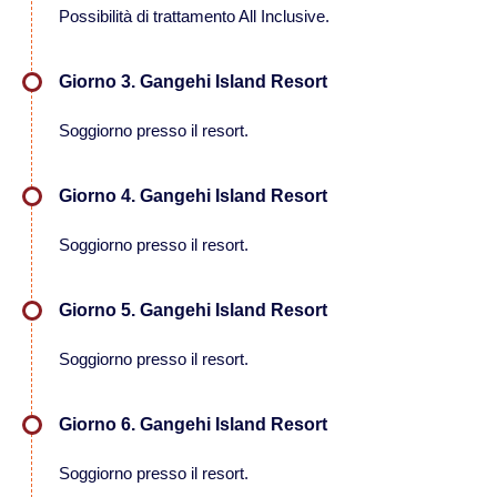
Possibilità di trattamento All Inclusive.
Viaggi in Namibia
Giorno 3. Gangehi Island Resort
Viaggi in Sudafrica
Soggiorno presso il resort.
Viaggi in Tanzania
Giorno 4. Gangehi Island Resort
Asia
Soggiorno presso il resort.
Viaggi in Corea del Sud
Giorno 5. Gangehi Island Resort
Viaggi in Filippine
Soggiorno presso il resort.
Viaggi in Indonesia
Giorno 6. Gangehi Island Resort
Soggiorno presso il resort.
Viaggi in Kazakistan