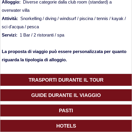
Viaggi in Nicaragua
Alloggio:
Diverse categorie dalla club room (standard) a
overwater villa
Europa
Attività:
Snorkelling / diving / windsurf / piscina / tennis / kayak /
sci d'acqua / pesca
Viaggi in Isole Azzorre Portogallo
Servizi:
1
Bar / 2 ristoranti / spa
La proposta di viaggio può essere personalizzata per quanto
Viaggi in Islanda
riguarda la tipologia di alloggio.
Viaggi in Norvegia Lapponia e nord
TRASPORTI DURANTE IL TOUR
Europa
Medio Oriente
GUIDE DURANTE IL VIAGGIO
Viaggi in Arabia Saudita
PASTI
HOTELS
Viaggi in Oman