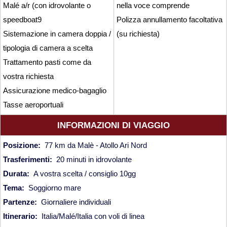
Malé a/r (con idrovolante o
nella voce comprende
speedboat9
Polizza annullamento facoltativa
Caucaso
Sistemazione in camera doppia /
(su richiesta)
tipologia di camera a scelta
Viaggi in Armenia e Georgia
Trattamento pasti come da
vostra richiesta
Centro America
Assicurazione medico-bagaglio
Tasse aeroportuali
Viaggi in Costa Rica
INFORMAZIONI DI VIAGGIO
Viaggi in Cuba
Posizione:
77 km da Malè - Atollo Ari Nord
Trasferimenti:
20 minuti in idrovolante
Viaggi in Guatemala
Durata:
A vostra scelta / consiglio 10gg
Tema:
Soggiorno mare
Viaggi in Messico
Partenze:
Giornaliere individuali
Itinerario:
Italia/Malé/Italia con voli di linea