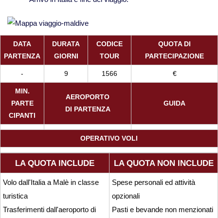
Viaggi in Cambogia
DATA
DURATA
CODICE
QUOTA DI
Viaggi in Cina
PARTENZA
GIORNI
TOUR
PARTECIPAZIONE
-
9
1566
€
Viaggi in Giappone
MIN.
AEROPORTO
PARTE
GUIDA
Viaggi in India
DI PARTENZA
CIPANTI
Viaggi in Laos
OPERATIVO VOLI
Viaggi in Turchia
LA QUOTA INCLUDE
LA QUOTA NON INCLUDE
Volo dall'Italia a Malè in classe
Spese personali ed attività
Viaggi in Uzbekistan
turistica
opzionali
Trasferimenti dall'aeroporto di
Pasti e bevande non menzionati
Viaggi in Vietnam