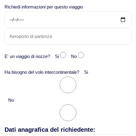
Richiedi informazioni per questo viaggio
Viaggi in Fiji
Viaggi in Nuova Caledonia
Viaggi in Polinesia
E' un viaggio di nozze? Si
No
Sud America
Ha bisogno del volo intercontinentale? Si
Viaggi in Aruba
Viaggi in Argentina e Patagonia
No
Viaggi in Bolivia
Dati anagrafica del richiedente:
Viaggi in Brasile