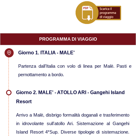
Viaggi in Mauritius
Viaggi in Mozambico e Kruger
PROGRAMMA DI VIAGGIO
Viaggi in Senegal
Giorno 1. ITALIA - MALE'
Viaggi in Uganda
Partenza dall'Italia con volo di linea per Malè. Pasti e
pernottamento a bordo.
Viaggi in Zanzibar
Giorno 2. MALE' - ATOLLO ARI - Gangehi Island
Viaggi in Botswana
Resort
Viaggi in Kenya
Arrivo a Malè, disbrigo formalità doganali e trasferimento
in idrovolante sull'atollo Ari. Sistemazione al Gangehi
Viaggi in Madagascar
Island Resort 4*Sup. Diverse tipologie di sistemazione.