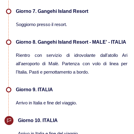
Viaggi in Kirghizistan
Giorno 7. Gangehi Island Resort
Soggiorno presso il resort.
Viaggi in Maldive
Giorno 8. Gangehi Island Resort - MALE' - ITALIA
Viaggi in Malesia
Rientro con servizio di idrovolante dall'atollo Ari
Viaggi in Mongolia
all'aeroporto di Malè. Partenza con volo di linea per
l'Italia. Pasti e pernottamento a bordo.
Viaggi in Nepal Tibet Bhutan
Giorno 9. ITALIA
Viaggi in Sri Lanka
Arrivo in Italia e fine del viaggio.
Viaggi in Tajikistan
Giorno 10. ITALIA
Viaggi in Thailandia
Arrivo in Italia e fine del viaggio.