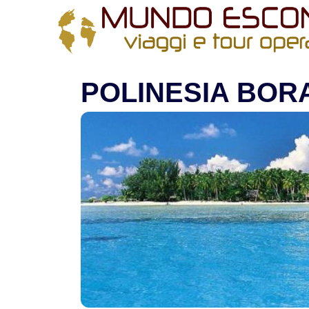
All filters
Home
>
Polinesia
> POLINESIA BORA BORA - LOS
POLINESIA BOR