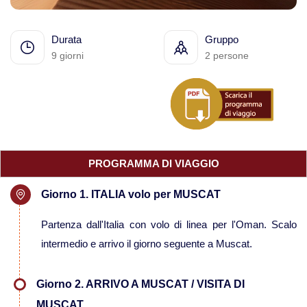
Viaggi in Mauritania
Durata
Gruppo
Viaggi in Mauritius
9 giorni
2 persone
Viaggi in Mozambico e Kruger
Viaggi in Senegal
PROGRAMMA DI VIAGGIO
Viaggi in Uganda
Giorno 1. ITALIA volo per MUSCAT
Viaggi in Zanzibar
Partenza dall'Italia con volo di linea per l'Oman. Scalo
intermedio e arrivo il giorno seguente a Muscat.
Viaggi in Botswana
Giorno 2. ARRIVO A MUSCAT / VISITA DI
Viaggi in Kenya
MUSCAT