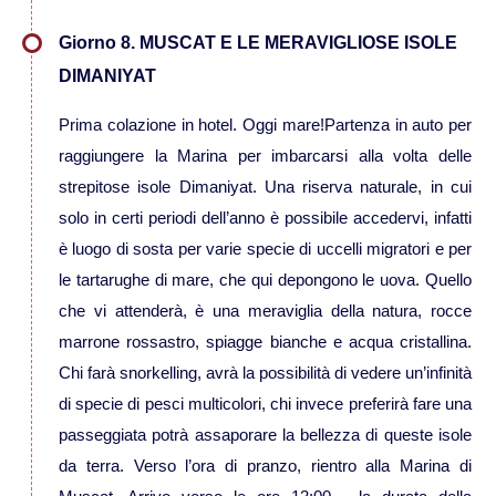
Giorno 8. MUSCAT E LE MERAVIGLIOSE ISOLE
Viaggi in Brasile
DIMANIYAT
Viaggi in Cile
Prima colazione in hotel. Oggi mare!Partenza in auto per
raggiungere la Marina per imbarcarsi alla volta delle
Viaggi in Colombia
strepitose isole Dimaniyat. Una riserva naturale, in cui
solo in certi periodi dell’anno è possibile accedervi, infatti
Viaggi in Ecuador Galapagos
è luogo di sosta per varie specie di uccelli migratori e per
le tartarughe di mare, che qui depongono le uova. Quello
Viaggi in Peru'
che vi attenderà, è una meraviglia della natura, rocce
marrone rossastro, spiagge bianche e acqua cristallina.
Chi farà snorkelling, avrà la possibilità di vedere un’infinità
di specie di pesci multicolori, chi invece preferirà fare una
passeggiata potrà assaporare la bellezza di queste isole
da terra. Verso l’ora di pranzo, rientro alla Marina di