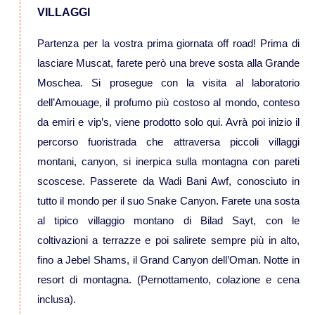
VILLAGGI
Viaggi in Kazakistan
Partenza per la vostra prima giornata off road! Prima di
lasciare Muscat, farete però una breve sosta alla Grande
Viaggi in Kirghizistan
Moschea. Si prosegue con la visita al laboratorio
dell’Amouage, il profumo più costoso al mondo, conteso
Viaggi in Maldive
da emiri e vip’s, viene prodotto solo qui. Avrà poi inizio il
percorso fuoristrada che attraversa piccoli villaggi
Viaggi in Malesia
montani, canyon, si inerpica sulla montagna con pareti
scoscese. Passerete da Wadi Bani Awf, conosciuto in
Viaggi in Mongolia
tutto il mondo per il suo Snake Canyon. Farete una sosta
al tipico villaggio montano di Bilad Sayt, con le
Viaggi in Nepal Tibet Bhutan
coltivazioni a terrazze e poi salirete sempre più in alto,
fino a Jebel Shams, il Grand Canyon dell’Oman. Notte in
Viaggi in Sri Lanka
resort di montagna. (Pernottamento, colazione e cena
inclusa).
Viaggi in Tajikistan