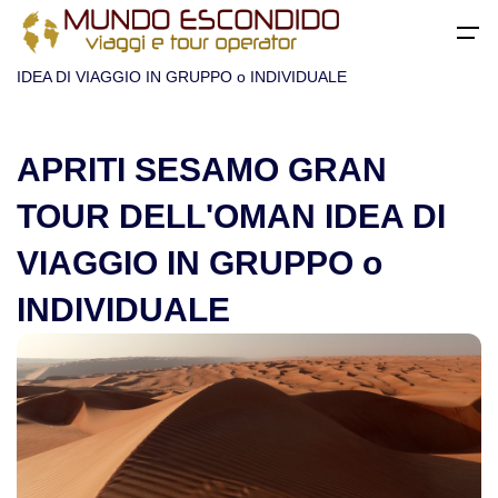
All filters
Home
>
Oman
> APRITI SESAMO GRAN TOUR DELL'OMAN
Menu
IDEA DI VIAGGIO IN GRUPPO o INDIVIDUALE
Home
APRITI SESAMO GRAN
Destinazioni
Torna
TOUR DELL'OMAN IDEA DI
VIAGGIO IN GRUPPO o
Africa
Viaggi di gruppo
INDIVIDUALE
Viaggi in Algeria
Viaggi su misura
Viaggi in Egitto
Viaggi avventura nuove tendenze
Viaggi in Marocco
Viaggi safari