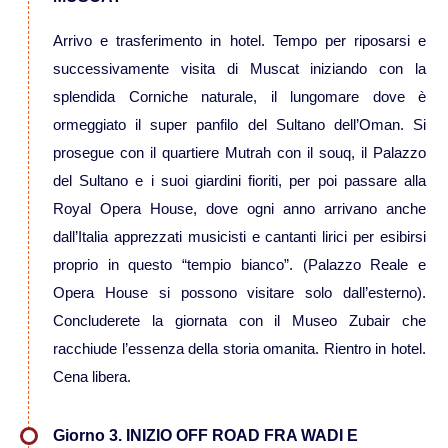
Viaggi in Madagascar
Arrivo e trasferimento in hotel. Tempo per riposarsi e
successivamente visita di Muscat iniziando con la
Viaggi in Namibia
splendida Corniche naturale, il lungomare dove è
ormeggiato il super panfilo del Sultano dell’Oman. Si
Viaggi in Sudafrica
prosegue con il quartiere Mutrah con il souq, il Palazzo
del Sultano e i suoi giardini fioriti, per poi passare alla
Viaggi in Tanzania
Royal Opera House, dove ogni anno arrivano anche
dall’Italia apprezzati musicisti e cantanti lirici per esibirsi
Asia
proprio in questo “tempio bianco”. (Palazzo Reale e
Opera House si possono visitare solo dall’esterno).
Viaggi in Corea del Sud
Concluderete la giornata con il Museo Zubair che
racchiude l’essenza della storia omanita. Rientro in hotel.
Viaggi in Filippine
Cena libera.
Viaggi in Indonesia
Giorno 3. INIZIO OFF ROAD FRA WADI E