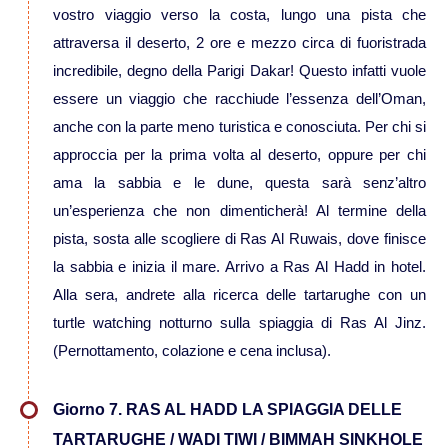
vostro viaggio verso la costa, lungo una pista che
Viaggi in Oman
attraversa il deserto, 2 ore e mezzo circa di fuoristrada
incredibile, degno della Parigi Dakar! Questo infatti vuole
Nord America
essere un viaggio che racchiude l’essenza dell’Oman,
anche con la parte meno turistica e conosciuta. Per chi si
Viaggi in Alaska
approccia per la prima volta al deserto, oppure per chi
ama la sabbia e le dune, questa sarà senz’altro
Viaggi in Canada
un’esperienza che non dimenticherà! Al termine della
pista, sosta alle scogliere di Ras Al Ruwais, dove finisce
Viaggi in USA
la sabbia e inizia il mare. Arrivo a Ras Al Hadd in hotel.
Alla sera, andrete alla ricerca delle tartarughe con un
Oceania
turtle watching notturno sulla spiaggia di Ras Al Jinz.
(Pernottamento, colazione e cena inclusa).
Viaggi in Isole Cook
Giorno 7. RAS AL HADD LA SPIAGGIA DELLE
Viaggi in Nuova Zelanda
TARTARUGHE / WADI TIWI / BIMMAH SINKHOLE