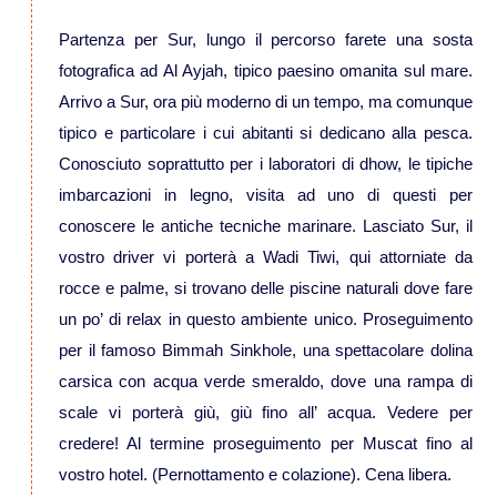
Partenza per Sur, lungo il percorso farete una sosta
Viaggi in Australia
fotografica ad Al Ayjah, tipico paesino omanita sul mare.
Arrivo a Sur, ora più moderno di un tempo, ma comunque
Viaggi in Fiji
tipico e particolare i cui abitanti si dedicano alla pesca.
Conosciuto soprattutto per i laboratori di dhow, le tipiche
Viaggi in Nuova Caledonia
imbarcazioni in legno, visita ad uno di questi per
conoscere le antiche tecniche marinare. Lasciato Sur, il
Viaggi in Polinesia
vostro driver vi porterà a Wadi Tiwi, qui attorniate da
rocce e palme, si trovano delle piscine naturali dove fare
Sud America
un po’ di relax in questo ambiente unico. Proseguimento
per il famoso Bimmah Sinkhole, una spettacolare dolina
Viaggi in Aruba
carsica con acqua verde smeraldo, dove una rampa di
scale vi porterà giù, giù fino all’ acqua. Vedere per
Viaggi in Argentina e Patagonia
credere! Al termine proseguimento per Muscat fino al
vostro hotel. (Pernottamento e colazione). Cena libera.
Viaggi in Bolivia