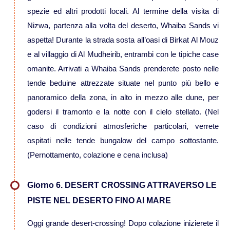
Viaggi in Messico
spezie ed altri prodotti locali. Al termine della visita di
Nizwa, partenza alla volta del deserto, Whaiba Sands vi
Viaggi in Nicaragua
aspetta! Durante la strada sosta all’oasi di Birkat Al Mouz
e al villaggio di Al Mudheirib, entrambi con le tipiche case
Europa
omanite. Arrivati a Whaiba Sands prenderete posto nelle
tende beduine attrezzate situate nel punto più bello e
Viaggi in Isole Azzorre Portogallo
panoramico della zona, in alto in mezzo alle dune, per
godersi il tramonto e la notte con il cielo stellato. (Nel
Viaggi in Islanda
caso di condizioni atmosferiche particolari, verrete
ospitati nelle tende bungalow del campo sottostante.
(Pernottamento, colazione e cena inclusa)
Viaggi in Norvegia Lapponia e nord
Europa
Giorno 6. DESERT CROSSING ATTRAVERSO LE
Medio Oriente
PISTE NEL DESERTO FINO Al MARE
Viaggi in Arabia Saudita
Oggi grande desert-crossing! Dopo colazione inizierete il