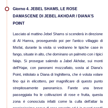
Giorno 4. JEBEL SHAMS, LE ROSE
Viaggi in Thailandia
DAMASCENE DI JEBEL AKHDAR / DIANA’S
POINT
Viaggi in Cambogia
Lasciato al mattino Jebel Shams si scenderà in direzione
Viaggi in Cina
di Al Hamra, proseguendo poi per l’antico villaggio di
Misfat, durante la visita si vedranno le tipiche case in
Viaggi in Giappone
fango, situate in alto, che dominano un palmeto con i tipici
falajs. Si prosegue salendo a Jabel Akhdar, sui monti
Viaggi in India
dell’Hajar, con panorami mozzafiato, sosta al Diana’s
Point, intitolato a Diana di Inghilterra, che è voluta volare
Viaggi in Laos
fino qui in elicottero, per magnificare di questo punto
strepitosamente panoramico. Farete una breve
Viaggi in Turchia
passeggiata fra le coltivazioni di rose e frutta, questa
zona è conosciuta infatti come la culla dell’attar la
Viaggi in Uzbekistan