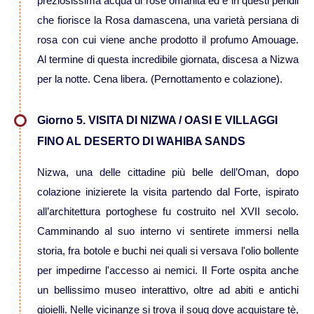
preziosissima acqua di rose omanita ed è in questi pendii
che fiorisce la Rosa damascena, una varietà persiana di
Viaggi in Vietnam
rosa con cui viene anche prodotto il profumo Amouage.
Al termine di questa incredibile giornata, discesa a Nizwa
Caucaso
per la notte. Cena libera. (Pernottamento e colazione).
Viaggi in Armenia e Georgia
Giorno 5. VISITA DI NIZWA / OASI E VILLAGGI
FINO AL DESERTO DI WAHIBA SANDS
Centro America
Nizwa, una delle cittadine più belle dell’Oman, dopo
colazione inizierete la visita partendo dal Forte, ispirato
Viaggi in Costa Rica
all’architettura portoghese fu costruito nel XVII secolo.
Camminando al suo interno vi sentirete immersi nella
Viaggi in Cuba
storia, fra botole e buchi nei quali si versava l'olio bollente
per impedirne l'accesso ai nemici. Il Forte ospita anche
Viaggi in Guatemala
un bellissimo museo interattivo, oltre ad abiti e antichi
gioielli. Nelle vicinanze si trova il souq dove acquistare tè,