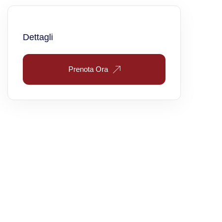
Viaggi in Oman
Dettagli
Nord America
Prenota Ora
Viaggi in Alaska
Viaggi in Canada
Viaggi in USA
Oceania
Viaggi in Isole Cook
Viaggi in Nuova Zelanda