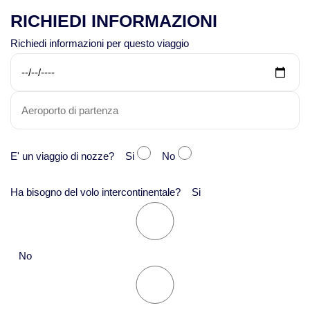
RICHIEDI INFORMAZIONI
Viaggi in Kazakistan
Richiedi informazioni per questo viaggio
Viaggi in Kirghizistan
Viaggi in Maldive
Viaggi in Malesia
E' un viaggio di nozze? Si
No
Viaggi in Mongolia
Ha bisogno del volo intercontinentale? Si
Viaggi in Nepal Tibet Bhutan
No
Viaggi in Sri Lanka
Viaggi in Tajikistan