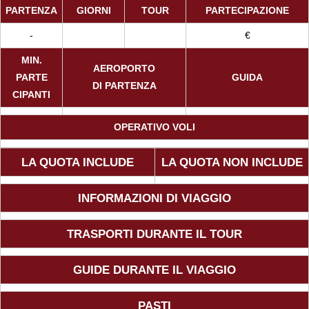
PARTENZA
GIORNI
TOUR
PARTECIPAZIONE
Viaggi in Mauritania
-
€
Viaggi in Mauritius
MIN.
AEROPORTO
PARTE
GUIDA
DI PARTENZA
Viaggi in Mozambico e Kruger
CIPANTI
OPERATIVO VOLI
Viaggi in Senegal
LA QUOTA INCLUDE
LA QUOTA NON INCLUDE
Viaggi in Uganda
INFORMAZIONI DI VIAGGIO
Viaggi in Zanzibar
TRASPORTI DURANTE IL TOUR
Viaggi in Botswana
GUIDE DURANTE IL VIAGGIO
Viaggi in Kenya
PASTI