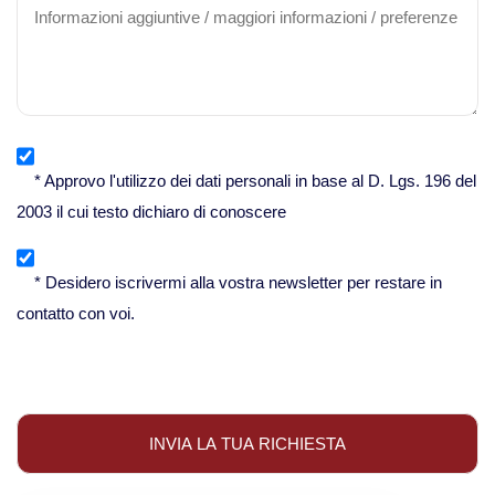
Viaggi in Messico
Viaggi in Nicaragua
Europa
* Approvo l'utilizzo dei dati personali in base al D. Lgs. 196 del
Viaggi in Isole Azzorre Portogallo
2003 il cui testo dichiaro di conoscere
Viaggi in Islanda
* Desidero iscrivermi alla vostra newsletter per restare in
contatto con voi.
Viaggi in Norvegia Lapponia e nord
Europa
Medio Oriente
Viaggi in Arabia Saudita