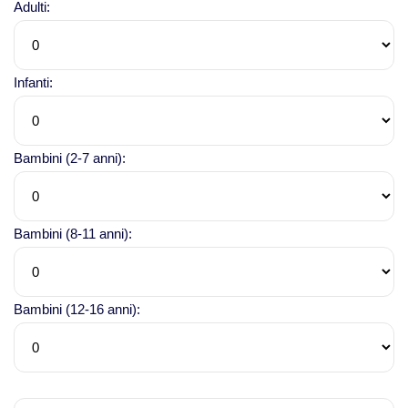
Adulti:
Viaggi in Vietnam
Infanti:
Caucaso
Viaggi in Armenia e Georgia
Bambini (2-7 anni):
Centro America
Bambini (8-11 anni):
Viaggi in Costa Rica
Viaggi in Cuba
Bambini (12-16 anni):
Viaggi in Guatemala