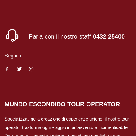
Viaggi in Brasile
Viaggi in Cile
Parla con il nostro staff
0432 25400
Viaggi in Colombia
Seguici
Viaggi in Ecuador Galapagos
Viaggi in Peru'
MUNDO ESCONDIDO
TOUR OPERATOR
Specializzati nella creazione di esperienze uniche, il nostro tour
operator trasforma ogni viaggio in un'avventura indimenticabile.
Dalla cura di itinerari su misura, pensati per soddisfare ogni