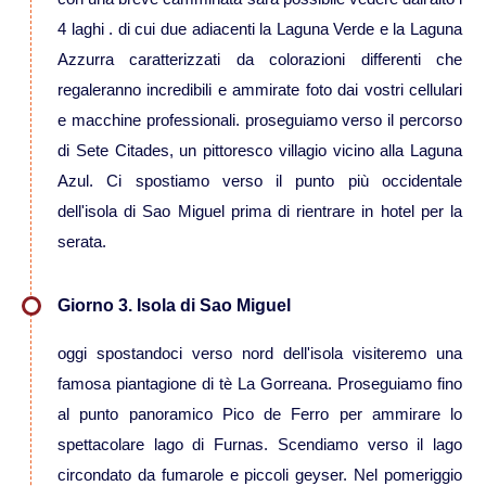
4 laghi . di cui due adiacenti la Laguna Verde e la Laguna
Viaggi in Madagascar
Azzurra caratterizzati da colorazioni differenti che
regaleranno incredibili e ammirate foto dai vostri cellulari
Viaggi in Namibia
e macchine professionali. proseguiamo verso il percorso
di Sete Citades, un pittoresco villagio vicino alla Laguna
Viaggi in Sudafrica
Azul. Ci spostiamo verso il punto più occidentale
dell'isola di Sao Miguel prima di rientrare in hotel per la
Viaggi in Tanzania
serata.
Asia
Giorno 3. Isola di Sao Miguel
Viaggi in Corea del Sud
oggi spostandoci verso nord dell'isola visiteremo una
famosa piantagione di tè La Gorreana. Proseguiamo fino
Viaggi in Filippine
al punto panoramico Pico de Ferro per ammirare lo
spettacolare lago di Furnas. Scendiamo verso il lago
Viaggi in Indonesia
circondato da fumarole e piccoli geyser. Nel pomeriggio