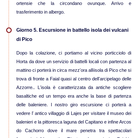
ortensie che la circondano ovunque. Arrivo e
trasferimento in albergo.
Viaggi in Thailandia
Giorno 5. Escursione in battello isola dei vulcani
Viaggi in Cambogia
di Pico
Viaggi in Cina
Dopo la colazione, ci portiamo al vicino porticciolo di
Horta da dove un servizio di battelli locali con partenza al
Viaggi in Giappone
mattino ci porterà in circa mezz'ora allìisola di Pico che si
trova di fronte a Faial quasi al centro dell'arcipelago delle
Viaggi in India
Azzorre.. L'isola è caratterizzata da antiche scogliere
basaltiche ed un tempo era anche la base di partenza
Viaggi in Laos
delle baleniere. I nostro giro escursione ci porterà a
vedere l' antico villaggio di Lajes per visitare il museo dei
Viaggi in Turchia
balenieri e la pittoresca laguna del Capitano e infine Arcos
do Cachorro dove il mare penetra tra spettacolari
Viaggi in Uzbekistan