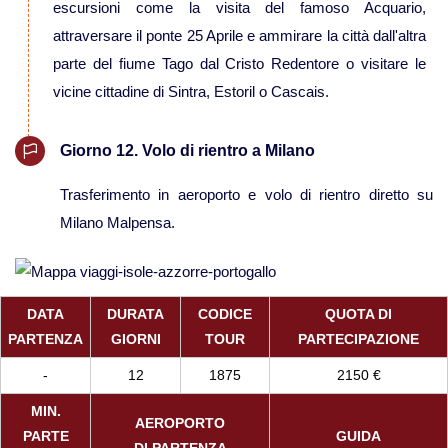
escursioni come la visita del famoso Acquario,
attraversare il ponte 25 Aprile e ammirare la città dall'altra
Viaggi in Brasile
parte del fiume Tago dal Cristo Redentore o visitare le
vicine cittadine di Sintra, Estoril o Cascais.
Viaggi in Cile
Giorno 12. Volo di rientro a Milano
Viaggi in Colombia
Trasferimento in aeroporto e volo di rientro diretto su
Milano Malpensa.
Viaggi in Ecuador Galapagos
Viaggi in Peru'
DATA
DURATA
CODICE
QUOTA DI
PARTENZA
GIORNI
TOUR
PARTECIPAZIONE
-
12
1875
2150 €
MIN.
AEROPORTO
PARTE
GUIDA