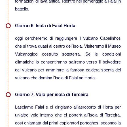
formazioni di lava antica. Rientro nel pomeriggio a Faial in
battello.
Viaggi in Vietnam
Giorno 6. Isola di Faial Horta
Caucaso
oggi cercheremo di raggiungere il vulcano Capelinhos
che si trova quasi al centro dell'isola. Visiteremo il Museo
Viaggi in Armenia e Georgia
Vulcanogico costruito sottoterra. Se le condizioni
climatiche lo consentiranno saliremo verso il belvedere
Centro America
del vulcano per ammirare la famosa caldera spenta del
vulcano che domina l'isola di Faial ad Horta.
Viaggi in Costa Rica
Giorno 7. Volo per isola di Terceira
Viaggi in Cuba
Lasciamo Faial e ci dirigiamo all'aeroporto di Horta per
Viaggi in Guatemala
un'altro volo interno che ci porterà all'isola di Terceira,
così chiamata dai primi esploratori portoghesi secondo la