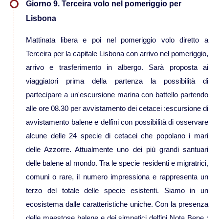
Giorno 9. Terceira volo nel pomeriggio per
Viaggi in Oman
Lisbona
Mattinata libera e poi nel pomeriggio volo diretto a
Nord America
Terceira per la capitale Lisbona con arrivo nel pomeriggio,
arrivo e trasferimento in albergo. Sarà proposta ai
Viaggi in Alaska
viaggiatori prima della partenza la possibilità di
partecipare a un'escursione marina con battello partendo
Viaggi in Canada
alle ore 08.30 per avvistamento dei cetacei :escursione di
avvistamento balene e delfini con possibilità di osservare
Viaggi in USA
alcune delle 24 specie di cetacei che popolano i mari
delle Azzorre. Attualmente uno dei più grandi santuari
Oceania
delle balene al mondo. Tra le specie residenti e migratrici,
comuni o rare, il numero impressiona e rappresenta un
Viaggi in Isole Cook
terzo del totale delle specie esistenti. Siamo in un
ecosistema dalle caratteristiche uniche. Con la presenza
Viaggi in Nuova Zelanda
delle maestose balene e dei simpatici delfini Nota Bene :