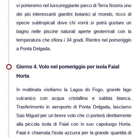
vi porteremo nel lussureggiante parco di Terra Nostra uno
Viaggi in Kazakistan
dei più interessanti giardini botanici al mondo, ricco di
specie subtropicali dove chi vorrà si potrà gustare un
Viaggi in Kirghizistan
bagno nelle piscine naturali aperte geotermali con la
temperatura che sfiora i 34 gradi. Rientro nel pomeriggio
Viaggi in Maldive
a Ponta Delgada.
Viaggi in Malesia
Giorno 4. Volo nel pomeriggio per isola Faial
Horta
Viaggi in Mongolia
In mattinata visitiamo la Lagoa do Fogo, grande lago
vulcanico con acqua cristallina e sabbia bianca.
Viaggi in Nepal Tibet Bhutan
Trasferimento in aeroporto di Ponta Delgada, lasciamo
Sao Miguel per un breve volo che ci porterà direttamente
Viaggi in Sri Lanka
alla piccola isola di Faial con in suo capoluogo Horta.
Faial è chiamata l'isola azzurra per la grande quantità di
Viaggi in Tajikistan