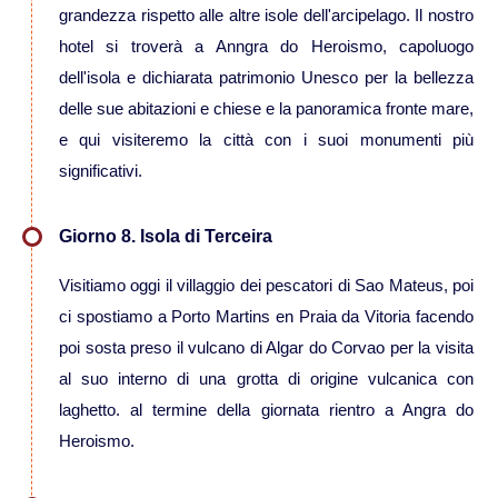
Viaggi in Messico
grandezza rispetto alle altre isole dell'arcipelago. Il nostro
hotel si troverà a Anngra do Heroismo, capoluogo
Viaggi in Nicaragua
dell'isola e dichiarata patrimonio Unesco per la bellezza
delle sue abitazioni e chiese e la panoramica fronte mare,
Europa
e qui visiteremo la città con i suoi monumenti più
significativi.
Viaggi in Isole Azzorre Portogallo
Giorno 8. Isola di Terceira
Viaggi in Islanda
Visitiamo oggi il villaggio dei pescatori di Sao Mateus, poi
ci spostiamo a Porto Martins en Praia da Vitoria facendo
poi sosta preso il vulcano di Algar do Corvao per la visita
Viaggi in Norvegia Lapponia e nord
Europa
al suo interno di una grotta di origine vulcanica con
laghetto. al termine della giornata rientro a Angra do
Medio Oriente
Heroismo.
Viaggi in Arabia Saudita