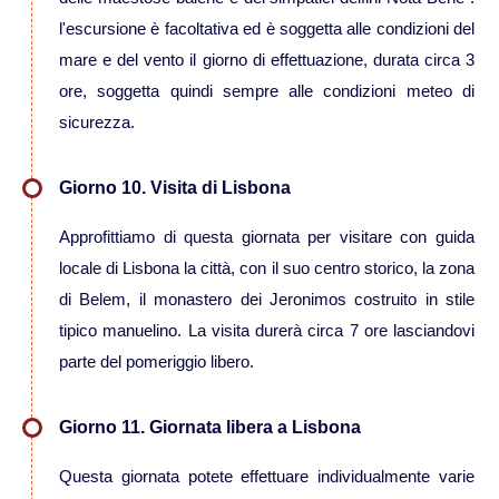
l'escursione è facoltativa ed è soggetta alle condizioni del
Viaggi in Australia
mare e del vento il giorno di effettuazione, durata circa 3
ore, soggetta quindi sempre alle condizioni meteo di
Viaggi in Fiji
sicurezza.
Viaggi in Nuova Caledonia
Giorno 10. Visita di Lisbona
Approfittiamo di questa giornata per visitare con guida
Viaggi in Polinesia
locale di Lisbona la città, con il suo centro storico, la zona
di Belem, il monastero dei Jeronimos costruito in stile
Sud America
tipico manuelino. La visita durerà circa 7 ore lasciandovi
parte del pomeriggio libero.
Viaggi in Aruba
Giorno 11. Giornata libera a Lisbona
Viaggi in Argentina e Patagonia
Questa giornata potete effettuare individualmente varie
Viaggi in Bolivia