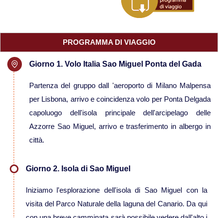
Viaggi in Mauritania
Viaggi in Mauritius
PROGRAMMA DI VIAGGIO
Giorno 1. Volo Italia Sao Miguel Ponta del Gada
Viaggi in Mozambico e Kruger
Partenza del gruppo dall 'aeroporto di Milano Malpensa
Viaggi in Senegal
per Lisbona, arrivo e coincidenza volo per Ponta Delgada
capoluogo dell'isola principale dell'arcipelago delle
Viaggi in Uganda
Azzorre Sao Miguel, arrivo e trasferimento in albergo in
città.
Viaggi in Zanzibar
Giorno 2. Isola di Sao Miguel
Viaggi in Botswana
Iniziamo l'esplorazione dell'isola di Sao Miguel con la
visita del Parco Naturale della laguna del Canario. Da qui
Viaggi in Kenya
con una breve camminata sarà possibile vedere dall'alto i