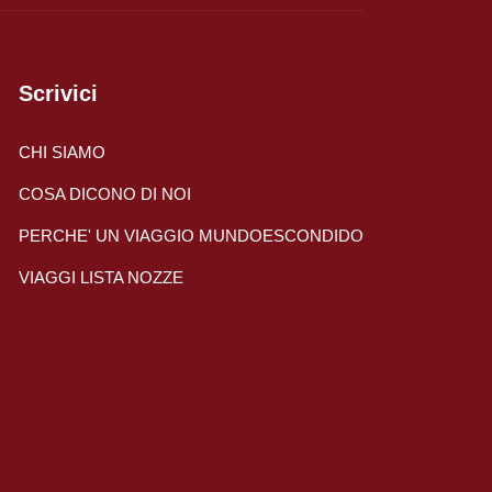
Viaggi in Nicaragua
Europa
Scrivici
Viaggi in Isole Azzorre Portogallo
CHI SIAMO
Viaggi in Islanda
COSA DICONO DI NOI
PERCHE' UN VIAGGIO MUNDOESCONDIDO
Viaggi in Norvegia Lapponia e nord Europa
VIAGGI LISTA NOZZE
Medio Oriente
Viaggi in Arabia Saudita
Viaggi in Oman