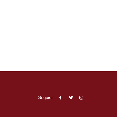
Caucaso
Viaggi in Armenia e Georgia
Centro America
Viaggi in Costa Rica
Viaggi in Cuba
Viaggi in Guatemala
Seguici
Viaggi in Messico