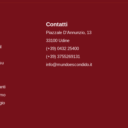
Contatti
Piazzale D'Annunzio, 13
33100 Udine
l
(+39) 0432 25400
(+39) 3755269131
 su
info@mundoescondido.it
nti
iamo
gio