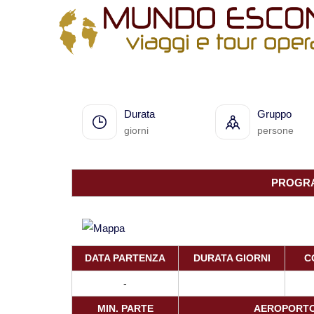
All filters
Home
>
>
Durata
Gruppo
giorni
persone
PROGRA
DATA PARTENZA
DURATA GIORNI
C
-
MIN. PARTE
AEROPORT