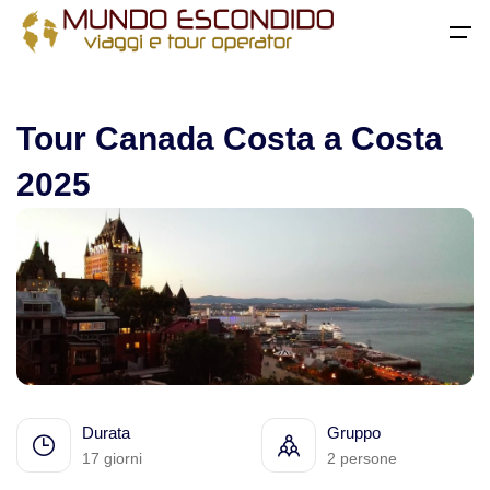
All filters
Home
>
Canada
> Tour Canada Costa a Costa 2025
Menu
Tour Canada Costa a Costa
Home
2025
Destinazioni
Torna
Africa
Viaggi di gruppo
Viaggi in Algeria
Viaggi su misura
Viaggi in Egitto
Viaggi avventura nuove tendenze
Durata
Gruppo
Viaggi in Mauritania
Viaggi safari
17 giorni
2 persone