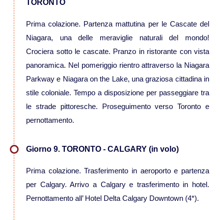
TORONTO
Nord America
Prima colazione. Partenza mattutina per le Cascate del
Niagara, una delle meraviglie naturali del mondo!
Viaggi in Alaska
Crociera sotto le cascate. Pranzo in ristorante con vista
panoramica. Nel pomeriggio rientro attraverso la Niagara
Viaggi in Canada
Parkway e Niagara on the Lake, una graziosa cittadina in
stile coloniale. Tempo a disposizione per passeggiare tra
Viaggi in USA
le strade pittoresche. Proseguimento verso Toronto e
pernottamento.
Oceania
Giorno 9. TORONTO - CALGARY (in volo)
Viaggi in Isole Cook
Prima colazione. Trasferimento in aeroporto e partenza
per Calgary. Arrivo a Calgary e trasferimento in hotel.
Viaggi in Nuova Zelanda
Pernottamento all’ Hotel Delta Calgary Downtown (4*).
Viaggi in Australia