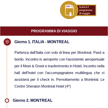
Viaggi in Mauritius
Viaggi in Mozambico e Kruger
PROGRAMMA DI VIAGGIO
Viaggi in Senegal
Giorno 1. ITALIA - MONTREAL
Viaggi in Uganda
Partenza dall'Italia con volo di linea per Montreal. Pasti a
bordo. Incontro in aeroporto con l’assistente aeroportuale
Viaggi in Zanzibar
per il Meet & Greet e trasferimento in Hotel. Incontro nella
hall dell'hotel con l'accompagnatore multilingua che vi
Viaggi in Botswana
assisterà per il check in. Pernottamento a Montréal. Le
Centre Sheraton Montréal Hotel (4*)
Viaggi in Kenya
Giorno 2. MONTREAL
Viaggi in Madagascar