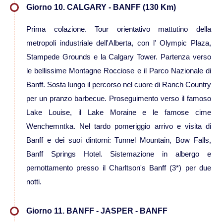
Giorno 10. CALGARY - BANFF (130 Km)
Viaggi in Fiji
Prima colazione. Tour orientativo mattutino della
metropoli industriale dell'Alberta, con l' Olympic Plaza,
Viaggi in Nuova Caledonia
Stampede Grounds e la Calgary Tower. Partenza verso
le bellissime Montagne Rocciose e il Parco Nazionale di
Viaggi in Polinesia
Banff. Sosta lungo il percorso nel cuore di Ranch Country
per un pranzo barbecue. Proseguimento verso il famoso
Sud America
Lake Louise, il Lake Moraine e le famose cime
Wenchemntka. Nel tardo pomeriggio arrivo e visita di
Viaggi in Aruba
Banff e dei suoi dintorni: Tunnel Mountain, Bow Falls,
Banff Springs Hotel. Sistemazione in albergo e
Viaggi in Argentina e Patagonia
pernottamento presso il Charltson's Banff (3*) per due
notti.
Viaggi in Bolivia
Giorno 11. BANFF - JASPER - BANFF
Viaggi in Brasile