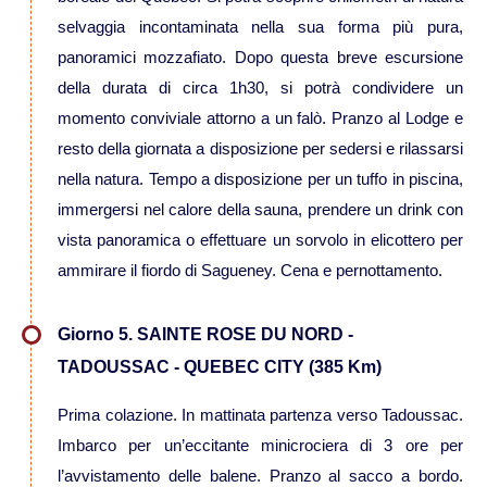
selvaggia incontaminata nella sua forma più pura,
Viaggi in Cambogia
panoramici mozzafiato. Dopo questa breve escursione
della durata di circa 1h30, si potrà condividere un
Viaggi in Cina
momento conviviale attorno a un falò. Pranzo al Lodge e
resto della giornata a disposizione per sedersi e rilassarsi
Viaggi in Giappone
nella natura. Tempo a disposizione per un tuffo in piscina,
immergersi nel calore della sauna, prendere un drink con
Viaggi in India
vista panoramica o effettuare un sorvolo in elicottero per
ammirare il fiordo di Sagueney. Cena e pernottamento.
Viaggi in Laos
Giorno 5. SAINTE ROSE DU NORD -
Viaggi in Turchia
TADOUSSAC - QUEBEC CITY (385 Km)
Prima colazione. In mattinata partenza verso Tadoussac.
Viaggi in Uzbekistan
Imbarco per un’eccitante minicrociera di 3 ore per
l’avvistamento delle balene. Pranzo al sacco a bordo.
Viaggi in Vietnam