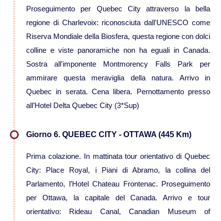
Proseguimento per Quebec City attraverso la bella
regione di Charlevoix: riconosciuta dall'UNESCO come
Caucaso
Riserva Mondiale della Biosfera, questa regione con dolci
colline e viste panoramiche non ha eguali in Canada.
Viaggi in Armenia e Georgia
Sostra all'imponente Montmorency Falls Park per
ammirare questa meraviglia della natura. Arrivo in
Centro America
Quebec in serata. Cena libera. Pernottamento presso
all’Hotel Delta Quebec City (3*Sup)
Viaggi in Costa Rica
Giorno 6. QUEBEC CITY - OTTAWA (445 Km)
Viaggi in Cuba
Prima colazione. In mattinata tour orientativo di Quebec
Viaggi in Guatemala
City: Place Royal, i Piani di Abramo, la collina del
Parlamento, l’Hotel Chateau Frontenac. Proseguimento
Viaggi in Messico
per Ottawa, la capitale del Canada. Arrivo e tour
orientativo: Rideau Canal, Canadian Museum of