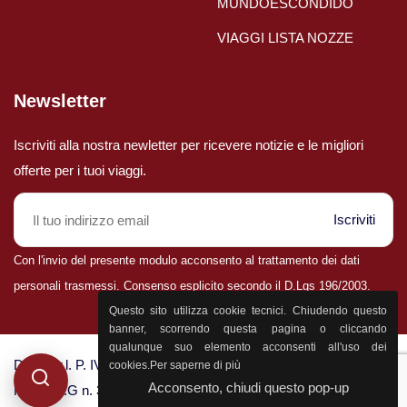
MUNDOESCONDIDO
VIAGGI LISTA NOZZE
Newsletter
Iscriviti alla nostra newletter per ricevere notizie e le migliori
offerte per i tuoi viaggi.
Iscriviti
Con l'invio del presente modulo acconsento al trattamento dei dati
personali trasmessi. Consenso esplicito secondo il D.Lgs 196/2003.
Parla con il nostro staff
Questo sito utilizza cookie tecnici. Chiudendo questo
0432 25400
banner, scorrendo questa pagina o cliccando
qualunque suo elemento acconsenti all'uso dei
D&P S.r.l. P. IVA 02398830303 - CCIA Udine n. 25774 - Aut.
cookies.
Per saperne di più
Acconsento, chiudi questo pop-up
Reg. F.V.G n. 3124 - Polizza “Filo Diretto” n. 1505000904/E