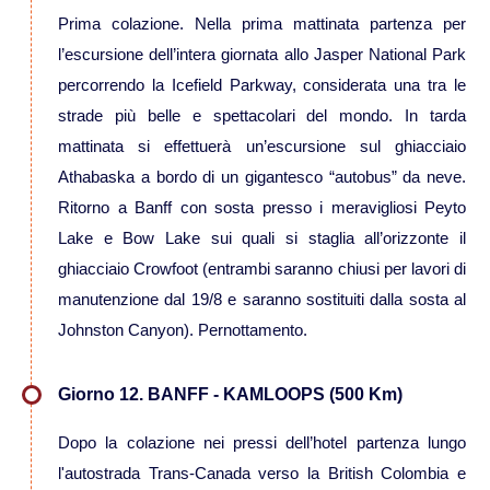
Prima colazione. Nella prima mattinata partenza per
l’escursione dell’intera giornata allo Jasper National Park
Viaggi in Cile
percorrendo la Icefield Parkway, considerata una tra le
strade più belle e spettacolari del mondo. In tarda
Viaggi in Colombia
mattinata si effettuerà un’escursione sul ghiacciaio
Athabaska a bordo di un gigantesco “autobus” da neve.
Viaggi in Ecuador Galapagos
Ritorno a Banff con sosta presso i meravigliosi Peyto
Lake e Bow Lake sui quali si staglia all’orizzonte il
Viaggi in Peru'
ghiacciaio Crowfoot (entrambi saranno chiusi per lavori di
manutenzione dal 19/8 e saranno sostituiti dalla sosta al
Johnston Canyon). Pernottamento.
Giorno 12. BANFF - KAMLOOPS (500 Km)
Dopo la colazione nei pressi dell’hotel partenza lungo
l'autostrada Trans-Canada verso la British Colombia e