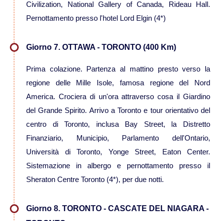
Viaggi in Nicaragua
Civilization, National Gallery of Canada, Rideau Hall.
Pernottamento presso l'hotel Lord Elgin (4*)
Europa
Giorno 7. OTTAWA - TORONTO (400 Km)
Viaggi in Isole Azzorre Portogallo
Prima colazione. Partenza al mattino presto verso la
regione delle Mille Isole, famosa regione del Nord
Viaggi in Islanda
America. Crociera di un'ora attraverso cosa il Giardino
del Grande Spirito. Arrivo a Toronto e tour orientativo del
centro di Toronto, inclusa Bay Street, la Distretto
Viaggi in Norvegia Lapponia e nord
Finanziario, Municipio, Parlamento dell'Ontario,
Europa
Università di Toronto, Yonge Street, Eaton Center.
Medio Oriente
Sistemazione in albergo e pernottamento presso il
Sheraton Centre Toronto (4*), per due notti.
Viaggi in Arabia Saudita
Giorno 8. TORONTO - CASCATE DEL NIAGARA -
Viaggi in Oman