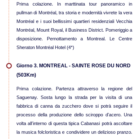
Prima colazione. In marttinata tour panoramico in
Viaggi in Namibia
pullman di Montréal, tra storia e modernità vivrete la vera
Montréal e i suoi bellissimi quartieri residenziali Vecchia
Viaggi in Sudafrica
Montréal, Mount Royal, il Business District. Pomeriggio a
disposizione. Pernottamento a Montreal. Le Centre
Viaggi in Tanzania
Sheraton Montréal Hotel (4*)
Asia
Giorno 3. MONTREAL - SAINTE ROSE DU NORD
(503Km)
Viaggi in Corea del Sud
Prima colazione. Partenza attraverso la regione del
Saguenay. Sosta lungo la strada per la visita di una
Viaggi in Filippine
fabbrica di canna da zucchero dove si potrà seguire il
processo della produzione dello sciroppo d'acero. Una
Viaggi in Indonesia
volta all'interno di questa tipica Cabanasi potrà ascoltare
la musica folcloristica e condividere un delizioso pranzo.
Viaggi in Kazakistan