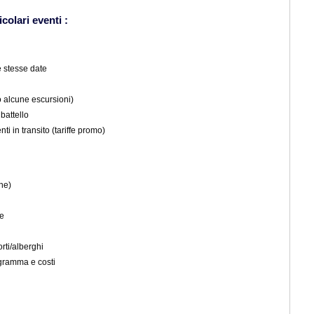
colari eventi :
le stesse date
 o alcune escursioni)
 battello
i in transito (tariffe promo)
one)
te
rti/alberghi
ogramma e costi