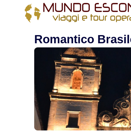
All filters
Home
>
Brasile
> Romantico Brasile
Romantico Brasil