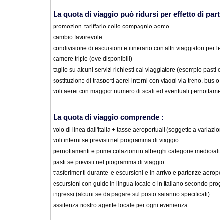
La quota di viaggio può ridursi per effetto di parti
promozioni tariffarie delle compagnie aeree
cambio favorevole
condivisione di escursioni e itinerario con altri viaggiatori per 
camere triple (ove disponibili)
taglio su alcuni servizi richiesti dal viaggiatore (esempio pasti
sostituzione di trasporti aerei interni con viaggi via treno, bus o
voli aerei con maggior numero di scali ed eventuali pernottament
La quota di viaggio comprende :
volo di linea dall'Italia + tasse aeroportuali (soggette a variazi
voli interni se previsti nel programma di viaggio
pernottamenti e prime colazioni in alberghi categorie medio/al
pasti se previsti nel programma di viaggio
trasferimenti durante le escursioni e in arrivo e partenze aeropo
escursioni con guide in lingua locale o in italiano secondo pr
ingressi (alcuni se da pagare sul posto saranno specificati)
assitenza nostro agente locale per ogni evenienza