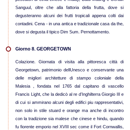
Sanguul, oltre che alla fattoria della frutta, dove si
Viaggi in Oman
degusteranno alcuni dei frutti tropicali appena colti dai
contadini. Cena - in una antica e tradizionale casa da the,
Nord America
dove si degusta il tipico Dim Sum. Pernottamento.
Viaggi in Alaska
Giorno 8. GEORGETOWN
Viaggi in Canada
Colazione. Giornata di visita alla pittoresca città di
Georgetown, patrimonio dellUnesco e conservante una
Viaggi in USA
delle migliori architetture di stampo coloniale della
Malesia , fondata nel 1765 dal capitano di vascello
Oceania
Francis Light, che la dedicò al re d'Inghilterra Giorgio III e
di cui si ammirano alcuni degli edifici piu rappresentativi,
Viaggi in Isole Cook
non solo in stile stuard e orange ma anche di incontro
con la tradizione sia malese che cinese e hindu, quando
Viaggi in Nuova Zelanda
fu fiorente emporio nel XVIII sec come il Fort Cornwallis,