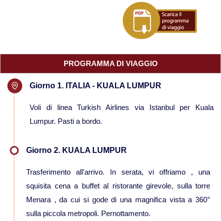
Viaggi in Mauritania
Viaggi in Mauritius
PROGRAMMA DI VIAGGIO
Viaggi in Mozambico e Kruger
Giorno 1. ITALIA - KUALA LUMPUR
Viaggi in Senegal
Voli di linea Turkish Airlines via Istanbul per Kuala
Lumpur. Pasti a bordo.
Viaggi in Uganda
Giorno 2. KUALA LUMPUR
Viaggi in Zanzibar
Trasferimento all'arrivo. In serata, vi offriamo , una
Viaggi in Botswana
squisita cena a buffet al ristorante girevole, sulla torre
Menara , da cui si gode di una magnifica vista a 360°
Viaggi in Kenya
sulla piccola metropoli. Pernottamento.