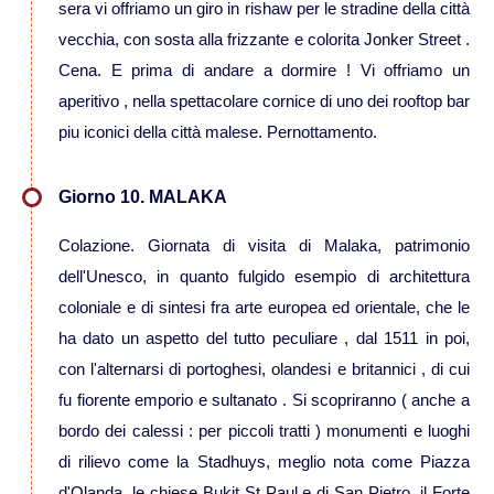
sera vi offriamo un giro in rishaw per le stradine della città
vecchia, con sosta alla frizzante e colorita Jonker Street .
Viaggi in Brasile
Cena. E prima di andare a dormire ! Vi offriamo un
aperitivo , nella spettacolare cornice di uno dei rooftop bar
Viaggi in Cile
piu iconici della città malese. Pernottamento.
Viaggi in Colombia
Giorno 10. MALAKA
Colazione. Giornata di visita di Malaka, patrimonio
Viaggi in Ecuador Galapagos
dell'Unesco, in quanto fulgido esempio di architettura
coloniale e di sintesi fra arte europea ed orientale, che le
Viaggi in Peru'
ha dato un aspetto del tutto peculiare , dal 1511 in poi,
con l'alternarsi di portoghesi, olandesi e britannici , di cui
fu fiorente emporio e sultanato . Si scopriranno ( anche a
bordo dei calessi : per piccoli tratti ) monumenti e luoghi
di rilievo come la Stadhuys, meglio nota come Piazza
d'Olanda, le chiese Bukit St Paul e di San Pietro, il Forte