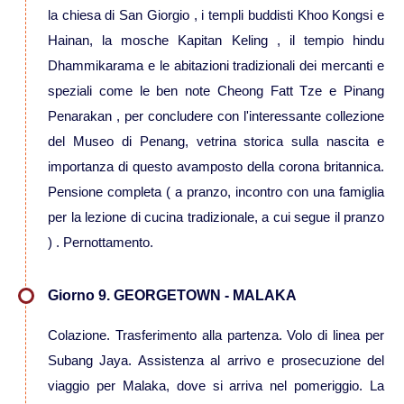
la chiesa di San Giorgio , i templi buddisti Khoo Kongsi e
Viaggi in Australia
Hainan, la mosche Kapitan Keling , il tempio hindu
Dhammikarama e le abitazioni tradizionali dei mercanti e
speziali come le ben note Cheong Fatt Tze e Pinang
Viaggi in Fiji
Penarakan , per concludere con l'interessante collezione
del Museo di Penang, vetrina storica sulla nascita e
Viaggi in Nuova Caledonia
importanza di questo avamposto della corona britannica.
Pensione completa ( a pranzo, incontro con una famiglia
Viaggi in Polinesia
per la lezione di cucina tradizionale, a cui segue il pranzo
) . Pernottamento.
Sud America
Giorno 9. GEORGETOWN - MALAKA
Viaggi in Aruba
Colazione. Trasferimento alla partenza. Volo di linea per
Viaggi in Argentina e Patagonia
Subang Jaya. Assistenza al arrivo e prosecuzione del
viaggio per Malaka, dove si arriva nel pomeriggio. La
Viaggi in Bolivia