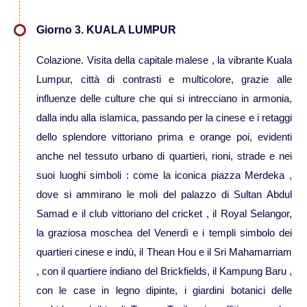
Viaggi in Madagascar
Giorno 3. KUALA LUMPUR
Viaggi in Namibia
Colazione. Visita della capitale malese , la vibrante Kuala
Lumpur, città di contrasti e multicolore, grazie alle
Viaggi in Sudafrica
influenze delle culture che qui si intrecciano in armonia,
dalla indu alla islamica, passando per la cinese e i retaggi
dello splendore vittoriano prima e orange poi, evidenti
Viaggi in Tanzania
anche nel tessuto urbano di quartieri, rioni, strade e nei
suoi luoghi simboli : come la iconica piazza Merdeka ,
Asia
dove si ammirano le moli del palazzo di Sultan Abdul
Samad e il club vittoriano del cricket , il Royal Selangor,
Viaggi in Corea del Sud
la graziosa moschea del Venerdì e i templi simbolo dei
quartieri cinese e indù, il Thean Hou e il Sri Mahamarriam
Viaggi in Filippine
, con il quartiere indiano del Brickfields, il Kampung Baru ,
con le case in legno dipinte, i giardini botanici delle
Viaggi in Indonesia