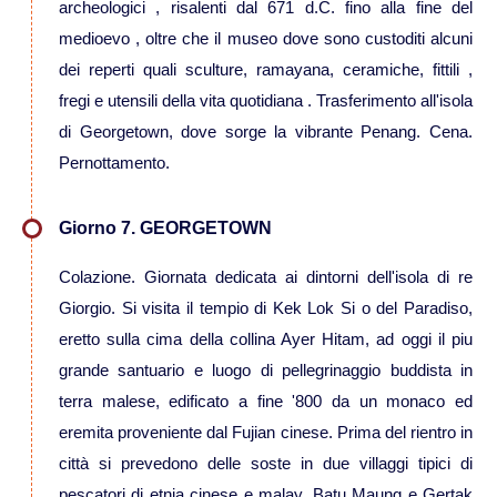
Viaggi in Messico
archeologici , risalenti dal 671 d.C. fino alla fine del
medioevo , oltre che il museo dove sono custoditi alcuni
Viaggi in Nicaragua
dei reperti quali sculture, ramayana, ceramiche, fittili ,
fregi e utensili della vita quotidiana . Trasferimento all'isola
Europa
di Georgetown, dove sorge la vibrante Penang. Cena.
Pernottamento.
Viaggi in Isole Azzorre Portogallo
Giorno 7. GEORGETOWN
Viaggi in Islanda
Colazione. Giornata dedicata ai dintorni dell'isola di re
Giorgio. Si visita il tempio di Kek Lok Si o del Paradiso,
eretto sulla cima della collina Ayer Hitam, ad oggi il piu
Viaggi in Norvegia Lapponia e nord
grande santuario e luogo di pellegrinaggio buddista in
Europa
terra malese, edificato a fine '800 da un monaco ed
Medio Oriente
eremita proveniente dal Fujian cinese. Prima del rientro in
città si prevedono delle soste in due villaggi tipici di
Viaggi in Arabia Saudita
pescatori di etnia cinese e malay, Batu Maung e Gertak