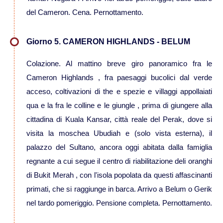
del Cameron. Cena. Pernottamento.
Viaggi in Thailandia
Giorno 5. CAMERON HIGHLANDS - BELUM
Viaggi in Cambogia
Colazione. Al mattino breve giro panoramico fra le
Cameron Highlands , fra paesaggi bucolici dal verde
Viaggi in Cina
acceso, coltivazioni di the e spezie e villaggi appollaiati
qua e la fra le colline e le giungle , prima di giungere alla
Viaggi in Giappone
cittadina di Kuala Kansar, città reale del Perak, dove si
visita la moschea Ubudiah e (solo vista esterna), il
Viaggi in India
palazzo del Sultano, ancora oggi abitata dalla famiglia
regnante a cui segue il centro di riabilitazione deli oranghi
Viaggi in Laos
di Bukit Merah , con l'isola popolata da questi affascinanti
primati, che si raggiunge in barca. Arrivo a Belum o Gerik
Viaggi in Turchia
nel tardo pomeriggio. Pensione completa. Pernottamento.
Viaggi in Uzbekistan