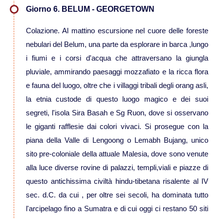
Giorno 6. BELUM - GEORGETOWN
Viaggi in Vietnam
Colazione. Al mattino escursione nel cuore delle foreste
nebulari del Belum, una parte da esplorare in barca ,lungo
Caucaso
i fiumi e i corsi d'acqua che attraversano la giungla
pluviale, ammirando paesaggi mozzafiato e la ricca flora
Viaggi in Armenia e Georgia
e fauna del luogo, oltre che i villaggi tribali degli orang asli,
la etnia custode di questo luogo magico e dei suoi
Centro America
segreti, l'isola Sira Basah e Sg Ruon, dove si osservano
le giganti rafflesie dai colori vivaci. Si prosegue con la
Viaggi in Costa Rica
piana della Valle di Lengoong o Lemabh Bujang, unico
sito pre-coloniale della attuale Malesia, dove sono venute
Viaggi in Cuba
alla luce diverse rovine di palazzi, templi,viali e piazze di
questo antichissima civiltà hindu-tibetana risalente al IV
Viaggi in Guatemala
sec. d.C. da cui , per oltre sei secoli, ha dominata tutto
l'arcipelago fino a Sumatra e di cui oggi ci restano 50 siti