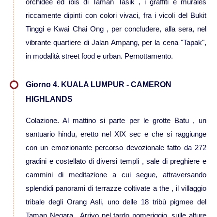
orchidee ed ibis di Taman Tasik , i graffiti e murales
riccamente dipinti con colori vivaci, fra i vicoli del Bukit
Viaggi in Kazakistan
Tinggi e Kwai Chai Ong , per concludere, alla sera, nel
vibrante quartiere di Jalan Ampang, per la cena "Tapak",
Viaggi in Kirghizistan
in modalità street food e urban. Pernottamento.
Viaggi in Maldive
Giorno 4. KUALA LUMPUR - CAMERON
HIGHLANDS
Viaggi in Malesia
Colazione. Al mattino si parte per le grotte Batu , un
Viaggi in Mongolia
santuario hindu, eretto nel XIX sec e che si raggiunge
con un emozionante percorso devozionale fatto da 272
Viaggi in Nepal Tibet Bhutan
gradini e costellato di diversi templi , sale di preghiere e
cammini di meditazione a cui segue, attraversando
Viaggi in Sri Lanka
splendidi panorami di terrazze coltivate a the , il villaggio
tribale degli Orang Asli, uno delle 18 tribù pigmee del
Viaggi in Tajikistan
Taman Negara . Arrivo nel tardo pomeriggio, sulle alture