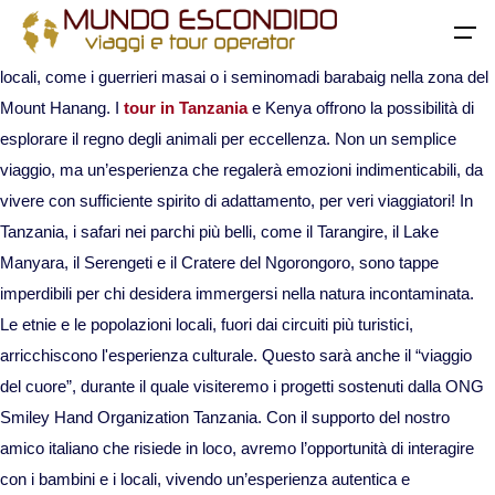
vacanza in Tanzania, con le sue spiagge paradisiache. La Tanzania è
All filters
anche cultura. Qui non mancano le opportunità di conoscere i popoli
Menu
locali, come i guerrieri masai o i seminomadi barabaig nella zona del
Mount Hanang. I
tour in Tanzania
e Kenya offrono la possibilità di
esplorare il regno degli animali per eccellenza. Non un semplice
Home
viaggio, ma un’esperienza che regalerà emozioni indimenticabili, da
vivere con sufficiente spirito di adattamento, per veri viaggiatori! In
Destinazioni
Torna
Tanzania, i safari nei parchi più belli, come il Tarangire, il Lake
Manyara, il Serengeti e il Cratere del Ngorongoro, sono tappe
Africa
Viaggi di gruppo
imperdibili per chi desidera immergersi nella natura incontaminata.
Le etnie e le popolazioni locali, fuori dai circuiti più turistici,
Viaggi in Algeria
Viaggi su misura
arricchiscono l'esperienza culturale. Questo sarà anche il “viaggio
del cuore”, durante il quale visiteremo i progetti sostenuti dalla ONG
Viaggi in Egitto
Viaggi avventura nuove tendenze
Smiley Hand Organization Tanzania. Con il supporto del nostro
amico italiano che risiede in loco, avremo l’opportunità di interagire
Viaggi in Marocco
Viaggi safari
con i bambini e i locali, vivendo un’esperienza autentica e