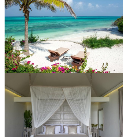
Viaggi in Messico
Viaggi in Nicaragua
Europa
Viaggi in Isole Azzorre Portogallo
Viaggi in Islanda
Viaggi in Norvegia Lapponia e nord
Europa
Medio Oriente
Viaggi in Arabia Saudita