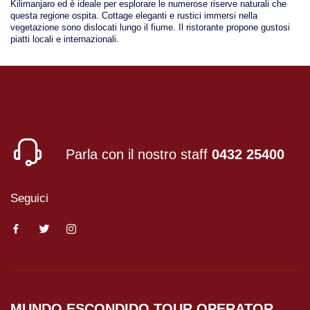
Kilimanjaro ed è ideale per esplorare le numerose riserve naturali che
questa regione ospita. Cottage eleganti e rustici immersi nella
vegetazione sono dislocati lungo il fiume. Il ristorante propone gustosi
piatti locali e internazionali.
Parla con il nostro staff
0432 25400
Seguici
MUNDO ESCONDIDO
TOUR OPERATOR