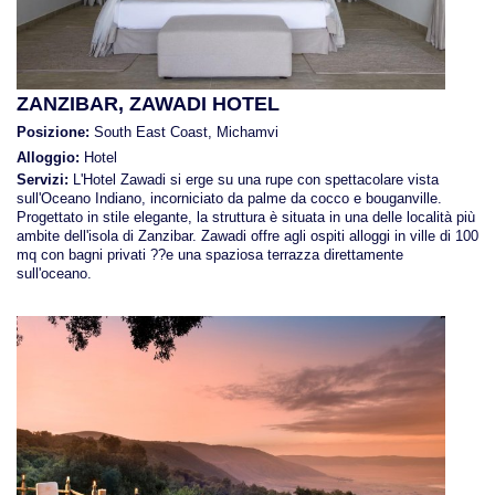
Viaggi in Oman
ZANZIBAR, ZAWADI HOTEL
Nord America
Posizione:
South East Coast, Michamvi
Alloggio:
Hotel
Viaggi in Alaska
Servizi:
L'Hotel Zawadi si erge su una rupe con spettacolare vista
sull'Oceano Indiano, incorniciato da palme da cocco e bouganville.
Progettato in stile elegante, la struttura è situata in una delle località più
Viaggi in Canada
ambite dell'isola di Zanzibar. Zawadi offre agli ospiti alloggi in ville di 100
mq con bagni privati ??e una spaziosa terrazza direttamente
sull'oceano.
Viaggi in USA
Oceania
Viaggi in Isole Cook
Viaggi in Nuova Zelanda