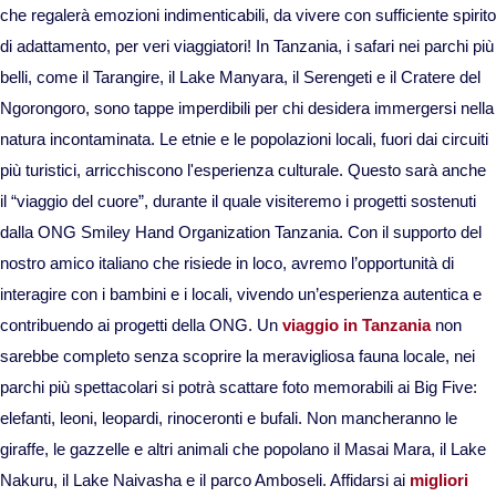
che regalerà emozioni indimenticabili, da vivere con sufficiente spirito
Viaggi in Madagascar
di adattamento, per veri viaggiatori! In Tanzania, i safari nei parchi più
belli, come il Tarangire, il Lake Manyara, il Serengeti e il Cratere del
Viaggi in Namibia
Ngorongoro, sono tappe imperdibili per chi desidera immergersi nella
natura incontaminata. Le etnie e le popolazioni locali, fuori dai circuiti
Viaggi in Sudafrica
più turistici, arricchiscono l'esperienza culturale. Questo sarà anche
il “viaggio del cuore”, durante il quale visiteremo i progetti sostenuti
Viaggi in Tanzania
dalla ONG Smiley Hand Organization Tanzania. Con il supporto del
nostro amico italiano che risiede in loco, avremo l’opportunità di
Asia
interagire con i bambini e i locali, vivendo un’esperienza autentica e
contribuendo ai progetti della ONG. Un
viaggio in Tanzania
non
Viaggi in Corea del Sud
sarebbe completo senza scoprire la meravigliosa fauna locale, nei
parchi più spettacolari si potrà scattare foto memorabili ai Big Five:
Viaggi in Filippine
elefanti, leoni, leopardi, rinoceronti e bufali. Non mancheranno le
giraffe, le gazzelle e altri animali che popolano il Masai Mara, il Lake
Viaggi in Indonesia
Nakuru, il Lake Naivasha e il parco Amboseli. Affidarsi ai
migliori