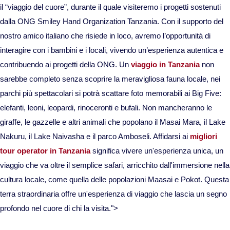
il “viaggio del cuore”, durante il quale visiteremo i progetti sostenuti
dalla ONG Smiley Hand Organization Tanzania. Con il supporto del
Viaggi in Thailandia
nostro amico italiano che risiede in loco, avremo l’opportunità di
interagire con i bambini e i locali, vivendo un’esperienza autentica e
Viaggi in Cambogia
contribuendo ai progetti della ONG. Un
viaggio in Tanzania
non
sarebbe completo senza scoprire la meravigliosa fauna locale, nei
Viaggi in Cina
parchi più spettacolari si potrà scattare foto memorabili ai Big Five:
elefanti, leoni, leopardi, rinoceronti e bufali. Non mancheranno le
Viaggi in Giappone
giraffe, le gazzelle e altri animali che popolano il Masai Mara, il Lake
Nakuru, il Lake Naivasha e il parco Amboseli. Affidarsi ai
migliori
Viaggi in India
tour operator in Tanzania
significa vivere un'esperienza unica, un
viaggio che va oltre il semplice safari, arricchito dall'immersione nella
Viaggi in Laos
cultura locale, come quella delle popolazioni Maasai e Pokot. Questa
terra straordinaria offre un'esperienza di viaggio che lascia un segno
Viaggi in Turchia
profondo nel cuore di chi la visita.">
Viaggi in Uzbekistan