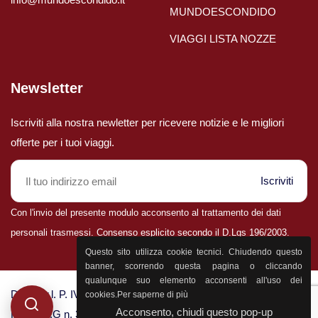
MUNDOESCONDIDO
VIAGGI LISTA NOZZE
Newsletter
Iscriviti alla nostra newletter per ricevere notizie e le migliori
offerte per i tuoi viaggi.
Iscriviti
Con l'invio del presente modulo acconsento al trattamento dei dati
personali trasmessi. Consenso esplicito secondo il D.Lgs 196/2003.
Parla con il nostro staff
Questo sito utilizza cookie tecnici. Chiudendo questo
0432 25400
banner, scorrendo questa pagina o cliccando
qualunque suo elemento acconsenti all'uso dei
D&P S.r.l. P. IVA 02398830303 - CCIA Udine n. 25774 - Aut.
cookies.
Per saperne di più
Acconsento, chiudi questo pop-up
Reg. F.V.G n. 3124 - Polizza “Filo Diretto” n. 1505000904/E