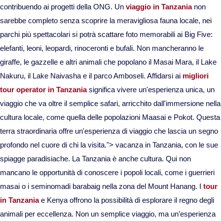
contribuendo ai progetti della ONG. Un
viaggio in Tanzania
non
Viaggi in Mauritania
sarebbe completo senza scoprire la meravigliosa fauna locale, nei
parchi più spettacolari si potrà scattare foto memorabili ai Big Five:
Viaggi in Mauritius
elefanti, leoni, leopardi, rinoceronti e bufali. Non mancheranno le
giraffe, le gazzelle e altri animali che popolano il Masai Mara, il Lake
Viaggi in Mozambico e Kruger
Nakuru, il Lake Naivasha e il parco Amboseli. Affidarsi ai
migliori
tour operator in Tanzania
significa vivere un'esperienza unica, un
Viaggi in Senegal
viaggio che va oltre il semplice safari, arricchito dall'immersione nella
cultura locale, come quella delle popolazioni Maasai e Pokot. Questa
Viaggi in Uganda
terra straordinaria offre un'esperienza di viaggio che lascia un segno
profondo nel cuore di chi la visita.">
vacanza in Tanzania, con le sue
Viaggi in Zanzibar
spiagge paradisiache. La Tanzania è anche cultura. Qui non
mancano le opportunità di conoscere i popoli locali, come i guerrieri
Viaggi in Botswana
masai o i seminomadi barabaig nella zona del Mount Hanang. I
tour
in Tanzania
e Kenya offrono la possibilità di esplorare il regno degli
Viaggi in Kenya
animali per eccellenza. Non un semplice viaggio, ma un’esperienza