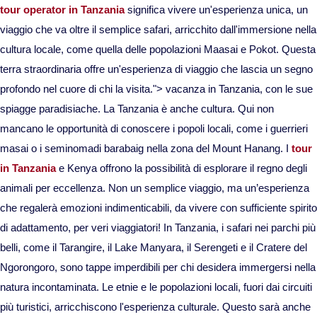
tour operator in Tanzania
significa vivere un'esperienza unica, un
Viaggi in Kazakistan
viaggio che va oltre il semplice safari, arricchito dall'immersione nella
cultura locale, come quella delle popolazioni Maasai e Pokot. Questa
Viaggi in Kirghizistan
terra straordinaria offre un'esperienza di viaggio che lascia un segno
profondo nel cuore di chi la visita.">
vacanza in Tanzania, con le sue
Viaggi in Maldive
spiagge paradisiache. La Tanzania è anche cultura. Qui non
mancano le opportunità di conoscere i popoli locali, come i guerrieri
Viaggi in Malesia
masai o i seminomadi barabaig nella zona del Mount Hanang. I
tour
in Tanzania
e Kenya offrono la possibilità di esplorare il regno degli
animali per eccellenza. Non un semplice viaggio, ma un’esperienza
Viaggi in Mongolia
che regalerà emozioni indimenticabili, da vivere con sufficiente spirito
di adattamento, per veri viaggiatori! In Tanzania, i safari nei parchi più
Viaggi in Nepal Tibet Bhutan
belli, come il Tarangire, il Lake Manyara, il Serengeti e il Cratere del
Ngorongoro, sono tappe imperdibili per chi desidera immergersi nella
Viaggi in Sri Lanka
natura incontaminata. Le etnie e le popolazioni locali, fuori dai circuiti
più turistici, arricchiscono l'esperienza culturale. Questo sarà anche
Viaggi in Tajikistan