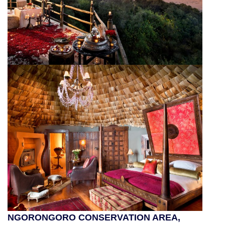
Viaggi in Australia
Viaggi in Fiji
Viaggi in Nuova Caledonia
Viaggi in Polinesia
Sud America
Viaggi in Aruba
Viaggi in Argentina e Patagonia
NGORONGORO CONSERVATION AREA,
Viaggi in Bolivia