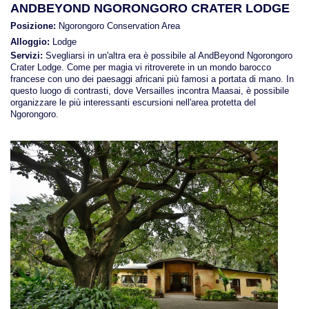
ANDBEYOND NGORONGORO CRATER LODGE
Posizione:
Ngorongoro Conservation Area
Viaggi in Brasile
Alloggio:
Lodge
Servizi:
Svegliarsi in un'altra era è possibile al AndBeyond Ngorongoro
Crater Lodge. Come per magia vi ritroverete in un mondo barocco
Viaggi in Cile
francese con uno dei paesaggi africani più famosi a portata di mano. In
questo luogo di contrasti, dove Versailles incontra Maasai, è possibile
organizzare le più interessanti escursioni nell'area protetta del
Ngorongoro.
Viaggi in Colombia
Viaggi in Ecuador Galapagos
Viaggi in Peru'