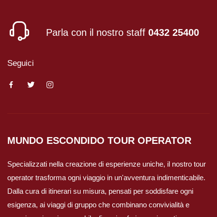
Viaggi in Mauritania
Parla con il nostro staff
0432 25400
Viaggi in Mauritius
Seguici
Viaggi in Mozambico e Kruger
Viaggi in Senegal
Viaggi in Uganda
MUNDO ESCONDIDO
TOUR OPERATOR
Viaggi in Zanzibar
Specializzati nella creazione di esperienze uniche, il nostro tour
Viaggi in Botswana
operator trasforma ogni viaggio in un'avventura indimenticabile.
Dalla cura di itinerari su misura, pensati per soddisfare ogni
Viaggi in Kenya
esigenza, ai viaggi di gruppo che combinano convivialità e