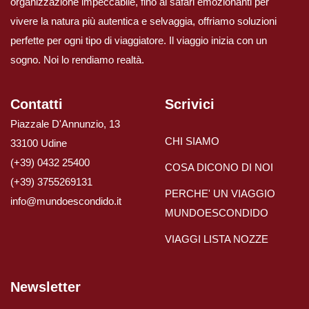
organizzazione impeccabile, fino ai safari emozionanti per
Viaggi in Madagascar
vivere la natura più autentica e selvaggia, offriamo soluzioni
perfette per ogni tipo di viaggiatore. Il viaggio inizia con un
sogno. Noi lo rendiamo realtà.
Viaggi in Namibia
Viaggi in Sudafrica
Contatti
Scrivici
Piazzale D'Annunzio, 13
Viaggi in Tanzania
CHI SIAMO
33100 Udine
(+39) 0432 25400
COSA DICONO DI NOI
Asia
(+39) 3755269131
PERCHE' UN VIAGGIO
info@mundoescondido.it
MUNDOESCONDIDO
Viaggi in Corea del Sud
VIAGGI LISTA NOZZE
Viaggi in Filippine
Newsletter
Viaggi in Indonesia