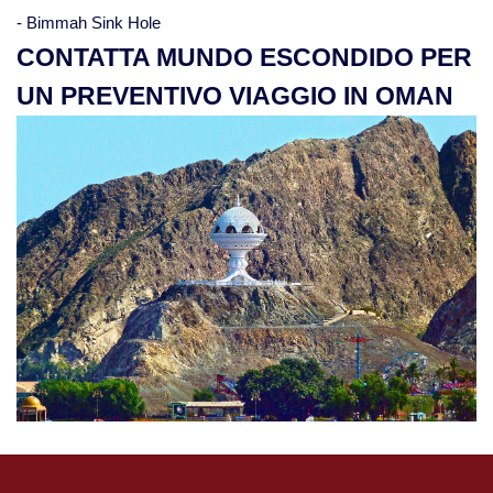
- Bimmah Sink Hole
CONTATTA MUNDO ESCONDIDO PER
Viaggi in Vietnam
UN PREVENTIVO VIAGGIO IN OMAN
Caucaso
Viaggi in Armenia e Georgia
Centro America
Viaggi in Costa Rica
Viaggi in Cuba
Viaggi in Guatemala