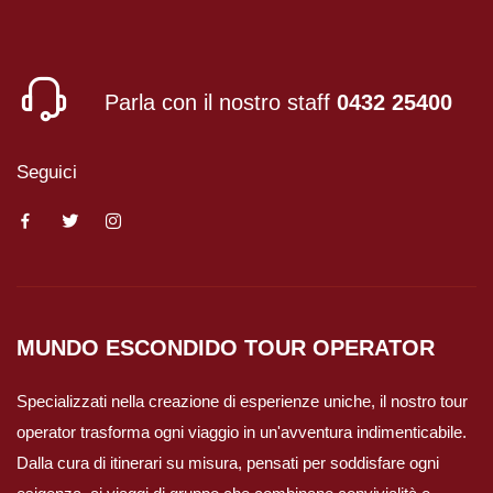
Viaggi in Messico
Viaggi in Nicaragua
Parla con il nostro staff
0432 25400
Europa
Seguici
Viaggi in Isole Azzorre Portogallo
Viaggi in Islanda
Viaggi in Norvegia Lapponia e nord
MUNDO ESCONDIDO
TOUR OPERATOR
Europa
Specializzati nella creazione di esperienze uniche, il nostro tour
Medio Oriente
operator trasforma ogni viaggio in un'avventura indimenticabile.
Dalla cura di itinerari su misura, pensati per soddisfare ogni
Viaggi in Arabia Saudita