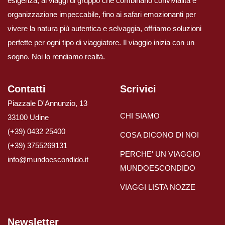
esigenza, ai viaggi di gruppo che combinano convivialità e
organizzazione impeccabile, fino ai safari emozionanti per
Viaggi in Oman
vivere la natura più autentica e selvaggia, offriamo soluzioni
perfette per ogni tipo di viaggiatore. Il viaggio inizia con un
Nord America
sogno. Noi lo rendiamo realtà.
Viaggi in Alaska
Contatti
Scrivici
Piazzale D'Annunzio, 13
Viaggi in Canada
CHI SIAMO
33100 Udine
(+39) 0432 25400
Viaggi in USA
COSA DICONO DI NOI
(+39) 3755269131
PERCHE' UN VIAGGIO
info@mundoescondido.it
Oceania
MUNDOESCONDIDO
VIAGGI LISTA NOZZE
Viaggi in Isole Cook
Viaggi in Nuova Zelanda
Newsletter