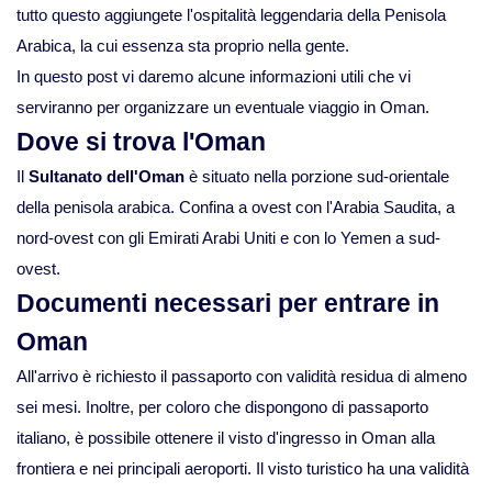
tutto questo aggiungete l'ospitalità leggendaria della Penisola
Viaggi in Madagascar
Arabica, la cui essenza sta proprio nella gente.
In questo post vi daremo alcune informazioni utili che vi
Viaggi in Namibia
serviranno per organizzare un eventuale viaggio in Oman.
Dove si trova l'Oman
Viaggi in Sudafrica
Il
Sultanato dell'Oman
è situato nella porzione sud-orientale
della penisola arabica. Confina a ovest con l'Arabia Saudita, a
Viaggi in Tanzania
nord-ovest con gli Emirati Arabi Uniti e con lo Yemen a sud-
ovest.
Asia
Documenti necessari per entrare in
Oman
Viaggi in Corea del Sud
All'arrivo è richiesto il passaporto con validità residua di almeno
sei mesi. Inoltre, per coloro che dispongono di passaporto
Viaggi in Filippine
italiano, è possibile ottenere il visto d'ingresso in Oman alla
frontiera e nei principali aeroporti. Il visto turistico ha una validità
Viaggi in Indonesia