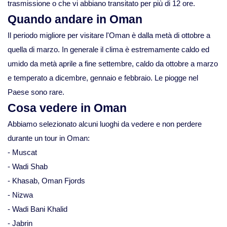
trasmissione o che vi abbiano transitato per più di 12 ore.
Quando andare in Oman
Viaggi in Thailandia
Il periodo migliore per visitare l'Oman è dalla metà di ottobre a
quella di marzo. In generale il clima è estremamente caldo ed
Viaggi in Cambogia
umido da metà aprile a fine settembre, caldo da ottobre a marzo
e temperato a dicembre, gennaio e febbraio. Le piogge nel
Viaggi in Cina
Paese sono rare.
Cosa vedere in Oman
Viaggi in Giappone
Abbiamo selezionato alcuni luoghi da vedere e non perdere
durante un tour in Oman:
Viaggi in India
- Muscat
- Wadi Shab
Viaggi in Laos
- Khasab, Oman Fjords
- Nizwa
Viaggi in Turchia
- Wadi Bani Khalid
- Jabrin
Viaggi in Uzbekistan