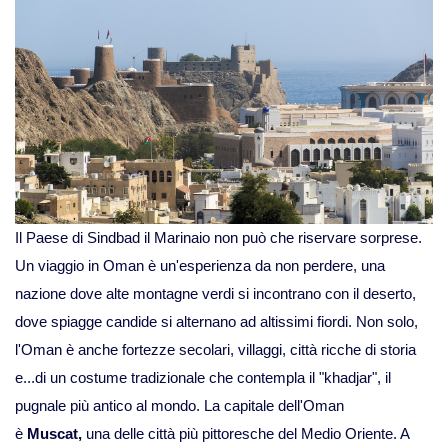
Viaggi in Mauritania
Viaggi in Mauritius
Viaggi in Mozambico e Kruger
Viaggi in Senegal
Il Paese di Sindbad il Marinaio non può che riservare sorprese.
Viaggi in Uganda
Un
viaggio in Oman
è un'esperienza da non perdere, una
nazione dove alte montagne verdi si incontrano con il deserto,
Viaggi in Zanzibar
dove spiagge candide si alternano ad altissimi fiordi. Non solo,
l'Oman è anche fortezze secolari, villaggi, città ricche di storia
Viaggi in Botswana
e...di un costume tradizionale che contempla il "khadjar", il
pugnale più antico al mondo. La capitale dell'Oman
Viaggi in Kenya
è
Muscat,
una delle città più pittoresche del Medio Oriente. A