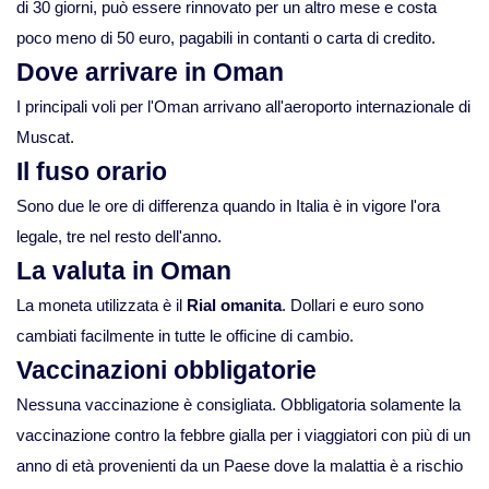
di 30 giorni, può essere rinnovato per un altro mese e costa
poco meno di 50 euro, pagabili in contanti o carta di credito.
Viaggi in Kazakistan
Dove arrivare in Oman
Viaggi in Kirghizistan
I principali voli per l'Oman arrivano all'aeroporto internazionale di
Muscat.
Viaggi in Maldive
Il fuso orario
Sono due le ore di differenza quando in Italia è in vigore l'ora
Viaggi in Malesia
legale, tre nel resto dell'anno.
La valuta in Oman
Viaggi in Mongolia
La moneta utilizzata è il
Rial omanita
. Dollari e euro sono
cambiati facilmente in tutte le officine di cambio.
Viaggi in Nepal Tibet Bhutan
Vaccinazioni obbligatorie
Nessuna vaccinazione è consigliata. Obbligatoria solamente la
Viaggi in Sri Lanka
vaccinazione contro la febbre gialla per i viaggiatori con più di un
anno di età provenienti da un Paese dove la malattia è a rischio
Viaggi in Tajikistan