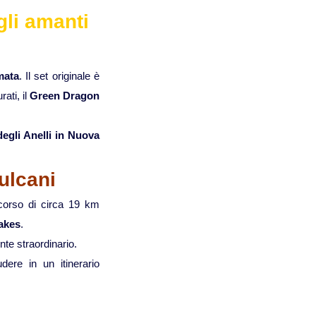
gli amanti
Viaggi in Kazakistan
Viaggi in Kirghizistan
mata
. Il set originale è
ati, il
Green Dragon
Viaggi in Maldive
degli Anelli in Nuova
Viaggi in Malesia
vulcani
Viaggi in Mongolia
rcorso di circa 19 km
akes
.
Viaggi in Nepal Tibet Bhutan
nte straordinario.
udere in un itinerario
Viaggi in Sri Lanka
e
Viaggi in Tajikistan