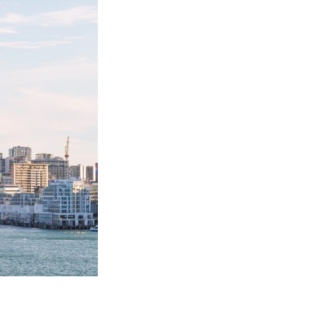
Viaggi in Vietnam
Caucaso
Viaggi in Armenia e Georgia
Centro America
Viaggi in Costa Rica
Viaggi in Cuba
Viaggi in Guatemala