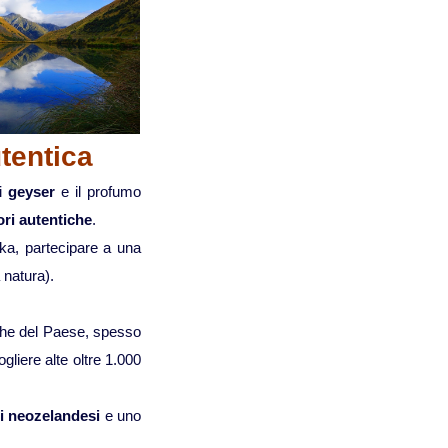
Viaggi in Madagascar
Viaggi in Namibia
Viaggi in Sudafrica
tentica
 i
geyser
e il profumo
Viaggi in Tanzania
ri autentiche
.
aka, partecipare a una
Asia
 natura).
Viaggi in Corea del Sud
iche del Paese, spesso
liere alte oltre 1.000
Viaggi in Filippine
di neozelandesi
e uno
Viaggi in Indonesia