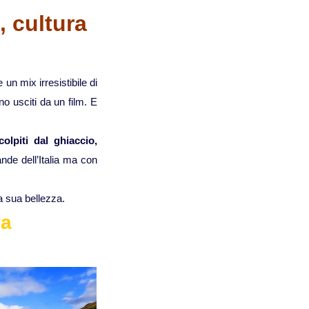
Viaggi in Mauritania
 cultura
Viaggi in Mauritius
un mix irresistibile di
Viaggi in Mozambico e Kruger
 usciti da un film. E
Viaggi in Senegal
scolpiti dal ghiaccio,
rande dell’Italia ma con
Viaggi in Uganda
a sua bellezza.
Viaggi in Zanzibar
ra
Viaggi in Botswana
Viaggi in Kenya