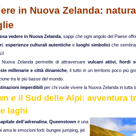
ere in Nuova Zelanda: natura,
lie
osa vedere in Nuova Zelanda
, sappi che ogni angolo del Paese offre 
ri
,
esperienze culturali autentiche
e
luoghi simbolici
che sembrano
sì!
 Nuova Zelanda permette di attraversare
vulcani attivi, fiordi 
ste millenarie e città dinamiche
, il tutto in un territorio poco più g
zione tra le più basse del mondo.
tinazioni imperdibili
per chi vuole vivere la Nuova Zelanda in tutta l
 e il Sud delle Alpi: avventura t
e laghi
capitale dell’adrenalina
,
Queenstown
è una
i ama le emozioni forti: bungee jumping, jet