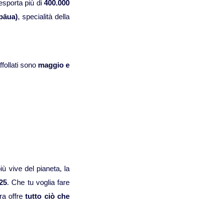
esporta più di
400.000
Viaggi in Oman
pāua)
, specialità della
Nord America
Viaggi in Alaska
ffollati sono
maggio e
Viaggi in Canada
Viaggi in USA
Oceania
iù vive del pianeta, la
Viaggi in Isole Cook
025
. Che tu voglia fare
ra offre
tutto ciò che
Viaggi in Nuova Zelanda