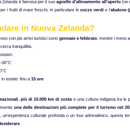
va Zelanda è famosa per il suo
agnello d'allevamento all’aperto
(ne 
per i frutti di mare freschi, in particolare le
cozze verdi
e l’
abalone (
dare in Nuova Zelanda?
 mesi con più arrivi turistici sono
gennaio e febbraio
, mentre i meno a
 cerca tranquillità.
stown:
–30°C
0°C
 in estate: fino a
15 ore
 nazionali
,
più di 10.000 km di costa
e una cultura indigena tra le p
resenta
una delle destinazioni più complete per il turismo nel 2
o, un’esperienza culturale profonda o un tour adrenalinico, questa ter
desiderare
.