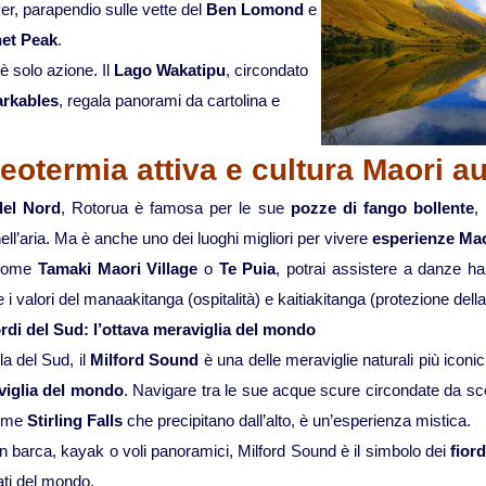
er, parapendio sulle vette del
Ben Lomond
e
et Peak
.
solo azione. Il
Lago Wakatipu
, circondato
rkables
, regala panorami da cartolina e
eotermia attiva e cultura Maori au
del Nord
, Rotorua è famosa per le sue
pozze di fango bollente
,
ell’aria. Ma è anche uno dei luoghi migliori per vivere
esperienze Mao
i come
Tamaki Maori Village
o
Te Puia
, potrai assistere a danze h
i valori del manaakitanga (ospitalità) e kaitiakitanga (protezione della
ordi del Sud: l’ottava meraviglia del mondo
la del Sud, il
Milford Sound
è una delle meraviglie naturali più icon
viglia del mondo
. Navigare tra le sue acque scure circondate da scog
come
Stirling Falls
che precipitano dall’alto, è un’esperienza mistica.
in barca, kayak o voli panoramici, Milford Sound è il simbolo dei
fior
fati del mondo.