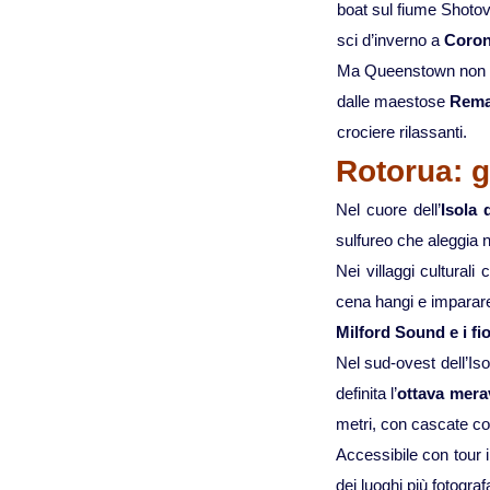
boat sul fiume Shotov
sci d’inverno a
Coron
Ma Queenstown non è 
dalle maestose
Rema
crociere rilassanti.
Rotorua: g
Nel cuore dell’
Isola 
sulfureo che aleggia n
Nei villaggi cultural
cena hangi e imparare 
Milford Sound e i fi
Nel sud-ovest dell’Iso
definita l’
ottava mera
metri, con cascate 
Accessibile con tour 
dei luoghi più fotogra