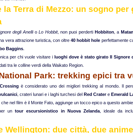
 la Terra di Mezzo: un sogno per 
a
ignore degli Anelli
o
Lo Hobbit
, non puoi perderti
Hobbiton
, a
Mata
na vera attrazione turistica, con oltre
40 hobbit hole
perfettamente cur
ilbo Baggins
.
onica per chi vuole visitare i
luoghi dove è stato girato Il Signore 
dati tra le colline verdi della Waikato Region.
National Park: trekking epici tra 
 Crossing
è considerato uno dei migliori trekking al mondo. Il pe
vulcanici
, crateri lunari e i laghi turchesi del
Red Crater
e
Emerald L
, che nel film è il Monte Fato, aggiunge un tocco epico a questo ambie
 per un
tour escursionistico in Nuova Zelanda
, ideale da incl
 Wellington: due città, due anim