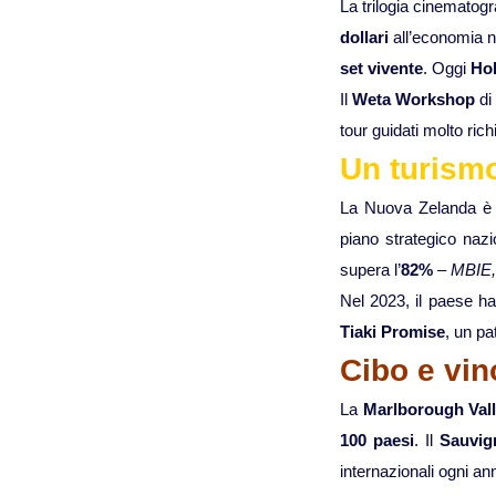
La trilogia cinematog
dollari
all’economia n
set vivente
. Oggi
Ho
Il
Weta Workshop
di 
tour guidati molto ric
Un turismo
La Nuova Zelanda è u
piano strategico nazi
supera l’
82%
–
MBIE,
Nel 2023, il paese h
Tiaki Promise
, un pa
Cibo e vin
La
Marlborough Val
100 paesi
. Il
Sauvig
internazionali ogni an