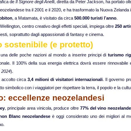
rafica de
Il Signore degli Anelli
, diretta da Peter Jackson, ha portato ol
eozelandese tra il 2001 e il 2020, e ha trasformato la Nuova Zelanda i
bbiton
, a Matamata, è visitato da circa
500.000 turisti l’anno
.
Wellington, centro creativo degli effetti speciali, impiega oltre
250 arti
hiesti, soprattutto dagli appassionati di fantasy e cinema.
 sostenibile (e protetto)
na delle poche nazioni al mondo a inserire principi di
turismo ri
onale. Il 100% della sua energia elettrica dovrà essere rinnovabile e
 2024
).
a accolto circa
3,4 milioni di visitatori internazionali
. Il governo p
tto simbolico con i viaggiatori per rispettare la terra, il popolo e la cultu
o: eccellenze neozelandesi
ley
, principale area vinicola, produce oltre
77% del vino neozeland
non Blanc neozelandese
è oggi considerato uno dei migliori al 
no.