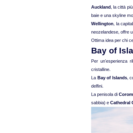
Auckland
, la città p
baie e una skyline mo
Wellington
, la capit
neozelandese, offre un
Ottima idea per chi 
Bay of Is
Per un'esperienza ril
cristalline.
La
Bay of Islands
, c
delfini.
La penisola di
Corom
sabbia) e
Cathedral