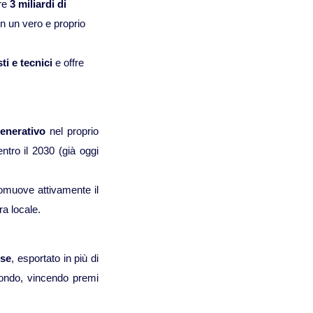
Viaggi in Messico
tre
3 miliardi di
n un vero e proprio
Viaggi in Nicaragua
sti e tecnici
e offre
Europa
Viaggi in Isole Azzorre Portogallo
generativo
nel proprio
ntro il 2030 (già oggi
Viaggi in Islanda
romuove attivamente il
Viaggi in Norvegia Lapponia e nord Europa
ra locale.
Medio Oriente
ese
, esportato in più di
mondo, vincendo premi
Viaggi in Arabia Saudita