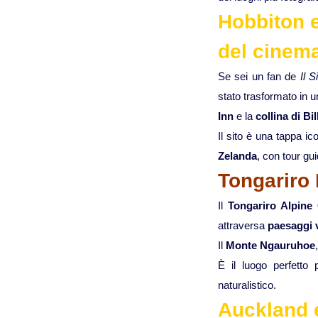
Hobbiton e
del cinem
Se sei un fan de
Il S
stato trasformato in u
Inn
e la
collina di B
Il sito è una tappa ic
Zelanda
, con tour gui
Tongariro 
Il
Tongariro Alpine
attraversa
paesaggi 
Il
Monte Ngauruhoe
È il luogo perfetto
naturalistico.
Auckland e