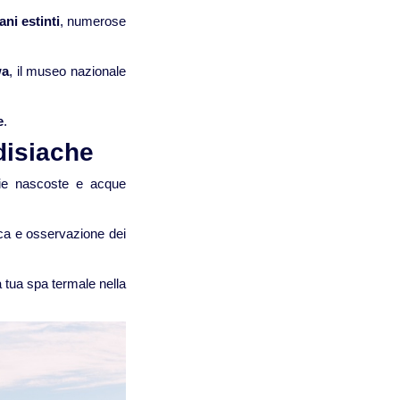
ani estinti
, numerose
Viaggi in Thailandia
wa
, il museo nazionale
Viaggi in Cambogia
e
.
Viaggi in Cina
disiache
aie nascoste e acque
Viaggi in Giappone
rca e osservazione dei
Viaggi in India
 tua spa termale nella
Viaggi in Laos
Viaggi in Turchia
Viaggi in Uzbekistan