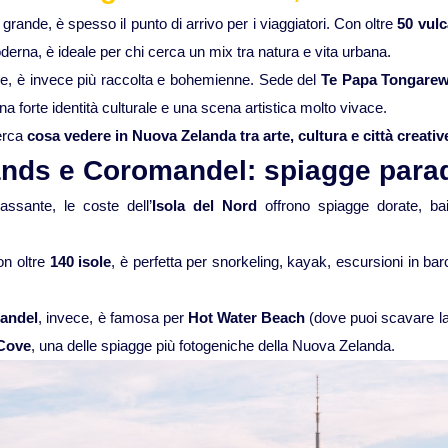
iù grande, è spesso il punto di arrivo per i viaggiatori. Con oltre
50 vulc
derna, è ideale per chi cerca un mix tra natura e vita urbana.
ale, è invece più raccolta e bohemienne. Sede del
Te Papa Tongare
a forte identità culturale e una scena artistica molto vivace.
cerca
cosa vedere in Nuova Zelanda tra arte, cultura e città creativ
lands e Coromandel: spiagge para
assante, le coste dell’
Isola del Nord
offrono spiagge dorate, b
on oltre
140 isole
, è perfetta per snorkeling, kayak, escursioni in ba
andel
, invece, è famosa per
Hot Water Beach
(dove puoi scavare la
 Cove
, una delle spiagge più fotogeniche della Nuova Zelanda.