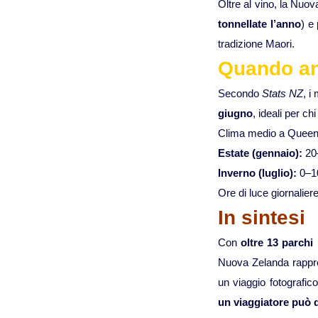
Oltre al vino, la Nuo
tonnellate l’anno
) e 
tradizione Maori.
Quando an
Secondo
Stats NZ
, i
giugno
, ideali per chi
Clima medio a Queen
Estate (gennaio):
20
Inverno (luglio):
0–1
Ore di luce giornaliere
In sintesi
Con
oltre 13 parchi
Nuova Zelanda rapp
un viaggio fotografic
un viaggiatore può 